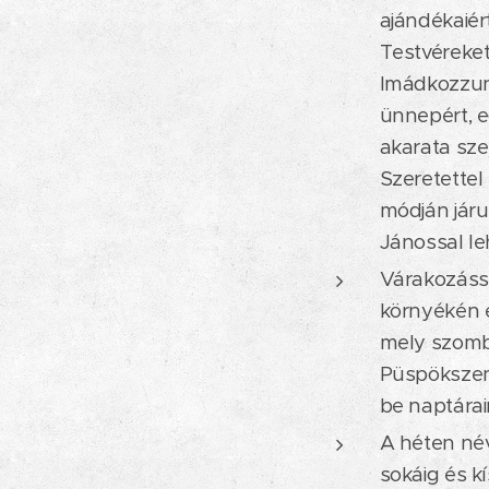
ajándékaiér
Testvéreket
Imádkozzun
ünnepért, e
akarata szer
Szeretettel
módján járu
Jánossal le
Várakozássa
környékén é
mely szomba
Püspökszent
be naptárai
A héten név
sokáig és k