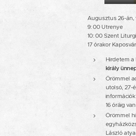
Augusztus 26-án, v
9: 00 Utrenye
10: 00 Szent Liturg
17 órakor Kaposvár
Hirdetem a
király ünne
Örömmel ado
utolsó, 27-
információk
16 óráig van
Örömmel hi
egyházközs
László atya