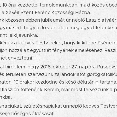
t 10 órai kezdettel templomunkban, majd közös ebéd
 a Xavéri Szent Ferenc Közösségi Házba.
k közösen ebben jubileumát ünneplő László atyáért
gymásért, hogy a Jóisten áldja meg együttlétünket é
int lelki javunkra.
 kérjük a kedves Testvéreket, hogy ki-ki lehetőségei
ljon hozzá az együttlét fényének emeléséhez. Rész
het egyeztetni.
l hirdetem, hogy 2018. október 27. napjára Püspöks
s területén szervezünk zarándoklatot görögkatoliku
ton, 10 órakor kezdődne és késő délutánig tartana
lászlón töltenénk. Kérem, már most tervezzünk a p
nkba.
napjukat, születésnapjukat ünneplő kedves Testvére
ísérje bőséges áldásával!