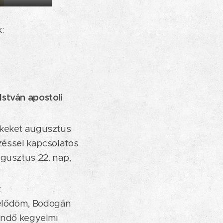
:
István apostoli
ekeket augusztus
ezéssel kapcsolatos
ugusztus 22. nap,
z
 elődöm, Bodogán
tendő kegyelmi