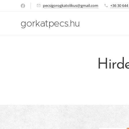
pecsigorogkatolikus@gmail.com
+36 30 644
gorkatpecs.hu
Hirde