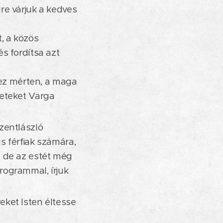
re várjuk a kedves
, a közös
s fordítsa azt
hez mérten, a maga
leteket Varga
zentlászló
s férfiak számára,
, de az estét még
rogrammal, írjuk
ket Isten éltesse