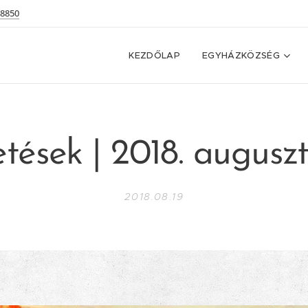
 8850
KEZDŐLAP
EGYHÁZKÖZSÉG
tések | 2018. auguszt
2018.08.19