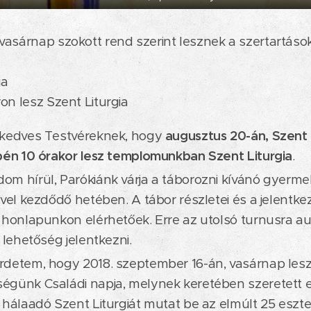
asárnap szokott rend szerint lesznek a szertartások
ia
on lesz Szent Liturgia
 kedves Testvéreknek, hogy
augusztus 20-án, Szent 
pén 10 órakor lesz templomunkban Szent Liturgia
.
m hírül, Parókiánk várja a táborozni kívánó gyerm
ével kezdődő hetében. A tábor részletei és a jelentk
 honlapunkon elérhetőek. Erre az utolsó turnusra a
 lehetőség jelentkezni.
rdetem, hogy 2018. szeptember 16-án, vasárnap les
égünk Családi napja, melynek keretében szeretett
 hálaadó Szent Liturgiát mutat be az elmúlt 25 esz