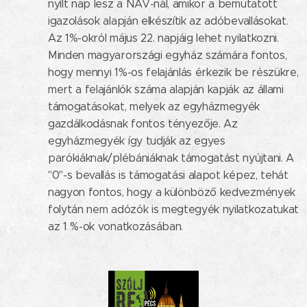
nyílt nap lesz a NAV-nál, amikor a bemutatott
igazolások alapján elkészítik az adóbevallásokat.
Az 1%-okról május 22. napjáig lehet nyilatkozni.
Minden magyarországi egyház számára fontos,
hogy mennyi 1%-os felajánlás érkezik be részükre,
mert a felajánlók száma alapján kapják az állami
támogatásokat, melyek az egyházmegyék
gazdálkodásnak fontos tényezője. Az
egyházmegyék így tudják az egyes
parókiáknak/plébániáknak támogatást nyújtani. A
"0"-s bevallás is támogatási alapot képez, tehát
nagyon fontos, hogy a különböző kedvezmények
folytán nem adózók is megtegyék nyilatkozatukat
az 1 %-ok vonatkozásában.