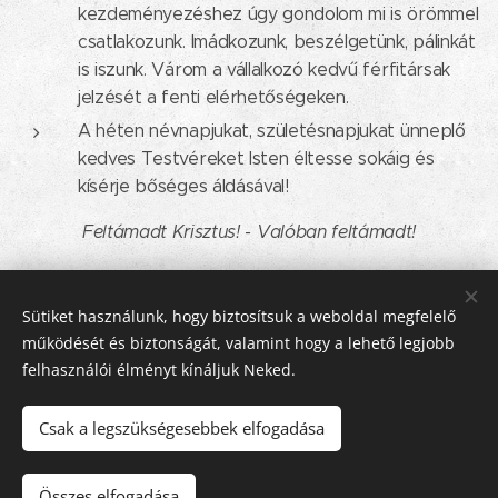
kezdeményezéshez úgy gondolom mi is örömmel
csatlakozunk. Imádkozunk, beszélgetünk, pálinkát
is iszunk. Várom a vállalkozó kedvű férfitársak
jelzését a fenti elérhetőségeken.
A héten névnapjukat, születésnapjukat ünneplő
kedves Testvéreket Isten éltesse sokáig és
kísérje bőséges áldásával!
Feltámadt Krisztus! - Valóban feltámadt!
Share
Sütiket használunk, hogy biztosítsuk a weboldal megfelelő
működését és biztonságát, valamint hogy a lehető legjobb
felhasználói élményt kínáljuk Neked.
Csak a legszükségesebbek elfogadása
© 2016-2026 Pécsi Görögkatolikus Parókia | 7624 Pécs, Alajos u.
21.
Összes elfogadása