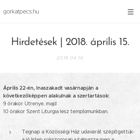
gorkatpecs.hu
Hirdetések | 2018. április 15.
2018.04.16
Április 22-én, Inaszakadt vasárnapján a
következőképpen alakulnak a szertartások:
9 órakor Utrenye, majd
10 órakor Szent Liturgia lesz templomunkban.
Tegnap a Közösségi Ház udavarát szépítgettük-
a jó Isten sokszorosan jutalmazza meg a