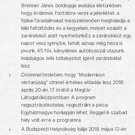
Brenner János boldoggá avatása életünkben,
hogy érdemes fontolóra venni a jelenlétet, a
fizikai fáradalmakat messzemenően meghaladja a
lelki feltöltődés és a kegyelem, melyet ezalatt a
zarándokút alatt nyerhetünk.Ez a zarándokút egy
napot vesz igénybe, tehát aznap még haza is
jövünk, 45 fős, kényelmes autóbusszal utazunk.
Imádságos, lelki töltekezést ígérő zarándoklat
lesz.
Örömmel hirdetem, hogy "Modernkori
vértanúság" címmel értékes előadás lesz 2018.
április 20-án, 17 órától a Magtár
Látogatóközpontban. A program
regisztrációköteles, regisztrálni a pécsi
Egyházmegye honlapján lehet. Reggel 6 szabad
hely volt erre a programra.
A Budapesti Helynökség bálja 2018. május 12-én