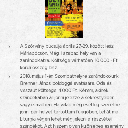
A Szórvány búcsúja április 27-29. között lesz
Máriapócson. Még 1 szabad hely van a
zarándoklatra. Költsége várhatóan: 10.000.- Ft
körüli összeg lesz.
2018. május 1-én Szombathelyre zarándokolunk
Brenner János boldoggá avatására. Oda és
visszaút költsége: 4.000 Ft. Kérem, akinek
szándékában áll jönni jelezze a sekrestyében
vagy e-mailben. Ha valaki még esetleg szeretne
jönni pár helyet tartottam függőben, tehát ma
Liturgia végén lehet még jelezni a részvételi
szándékot. Azt hiszem olyan különleges esemény