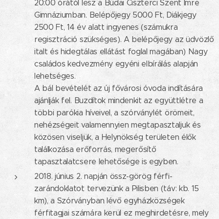
20:00 órától lesz a Budai Ciszterci Szent Imre
Gimnáziumban. Belépőjegy 5000 Ft, Diákjegy
2500 Ft, 14 év alatt ingyenes (számukra
regisztráció szükséges). A belépőjegy az üdvözlő
italt és hidegtálas ellátást foglal magában) Nagy
családos kedvezmény egyéni elbírálás alapján
lehetséges.
A bál bevételét az új fővárosi óvoda indítására
ajánlják fel. Buzdítok mindenkit az együttlétre a
többi parókia híveivel, a szórványlét örömeit,
nehézségeit valamennyien megtapasztaljuk és
közösen viseljük, a Helynökség területen élők
találkozása erőforrás, megerősítő
tapasztalatcsere lehetősége is egyben.
2018. június 2. napján össz-görög férfi-
zarándoklatot tervezünk a Pilisben (táv: kb. 15
km), a Szórványban lévő egyházközségek
férfitagjai számára kerül ez meghirdetésre, mely