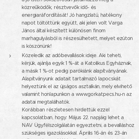
közreűködők, résztvevők idő- és
energiaráfordítását! Jó hangzlatú, hatékony
napot töltöttünk együtt, aki jelen volt Varga
János által készített különösen finom
marhagulyásból is részesülhetett, melyet ezúton
is köszönünk!
Közeledik az adóbevallások ideje. Aki teheti,
kérjük, ajánlja egyik 1 %-át a Katolikus Egyháznak,
a másik 1 %-ot pedig parókiánk alapítványának.
Alapítványunk adatait tartalmazó lapocskát
helyeztünk el az újságos asztalkán, mely elvihető
valamint honlapunkon a www.gorkatpecs.hu-n az
adatai megtalálhatók.
Korábban részletesen hirdettük ezzel
kapcsolatban, hogy: Május 22. napjáig lehet a
NAV Ügyfélszolgálatán egyeztetni, a bevalláshoz
szükséges igazolásokkal. Április 16-án és 23-án