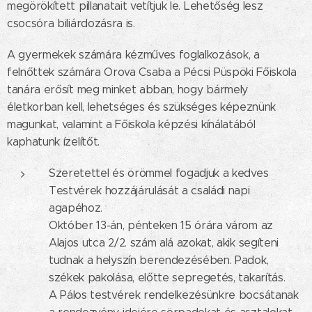
megörökített pillanatait vetítjuk le. Lehetőség lesz
csocsóra biliárdozásra is.
A gyermekek számára kézműves foglalkozások, a
felnőttek számára Orova Csaba a Pécsi Püspöki Főiskola
tanára erősít meg minket abban, hogy bármely
életkorban kell, lehetséges és szükséges képeznünk
magunkat, valamint a Főiskola képzési kínálatából
kaphatunk ízelítőt.
Szeretettel és örömmel fogadjuk a kedves
Testvérek hozzájárulását a családi napi
agapéhoz.
Október 13-án, pénteken 15 órára várom az
Alajos utca 2/2. szám alá azokat, akik segíteni
tudnak a helyszín berendezésében. Padok,
székek pakolása, előtte sepregetés, takarítás.
A Pálos testvérek rendelkezésünkre bocsátanak