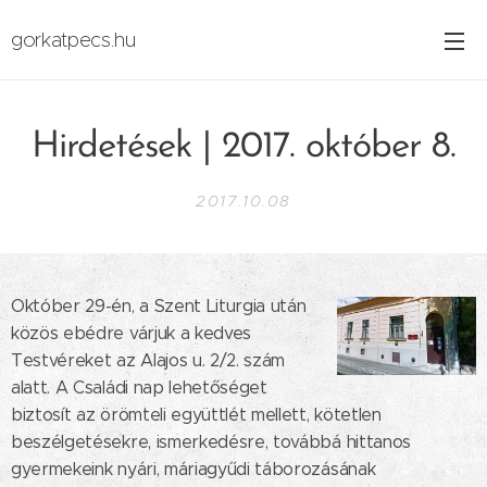
gorkatpecs.hu
Hirdetések | 2017. október 8.
2017.10.08
Október 29-én, a Szent Liturgia után
közös ebédre várjuk a kedves
Testvéreket az Alajos u. 2/2. szám
alatt. A Családi nap lehetőséget
biztosít az örömteli együttlét mellett, kötetlen
beszélgetésekre, ismerkedésre, továbbá hittanos
gyermekeink nyári, máriagyűdi táborozásának