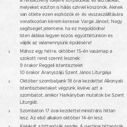
a rendezvény idejére sörpadokat és asztalokat,
melyeket ezúton is hálás szívvel köszönök. Akinek
van ötlete ezen eszközök el- és visszaszállítására
vonatkozóan kérem keresse Varga Jánost. Nagy
segítséget jelentene, ha ez megoldódna!
Isten áldása legyen közös együttlétünkön és
váljék az valamennyiünk épülésére!
Mához egy hétre, október 15-én vasárnap a
szokott rend szerint lesznek:
9 órakor Reggeli Istentisztelet
10 órakor Aranyszájú Szent János Liturgiája
Október szombatjaink 18 órai kezdettel Alkonyati
Istentiszteleteket végzünk, kivéve azt a
szombatot, amikor Harkányban mutatok be Szent
Liturgiát.
Szombaton 17 órai kezdettel ministráns hittan
lesz. Az első alkalom október 14-én lesz.
Kialakult a hittanórák rendje. A parókiai hittanórák