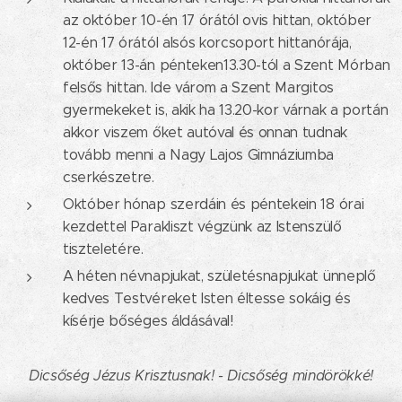
az október 10-én 17 órától ovis hittan, október
12-én 17 órától alsós korcsoport hittanórája,
október 13-án pénteken13.30-tól a Szent Mórban
felsős hittan. Ide várom a Szent Margitos
gyermekeket is, akik ha 13.20-kor várnak a portán
akkor viszem őket autóval és onnan tudnak
tovább menni a Nagy Lajos Gimnáziumba
cserkészetre.
Október hónap szerdáin és péntekein 18 órai
kezdettel Parakliszt végzünk az Istenszülő
tiszteletére.
A héten névnapjukat, születésnapjukat ünneplő
kedves Testvéreket Isten éltesse sokáig és
kísérje bőséges áldásával!
Dicsőség Jézus Krisztusnak! - Dicsőség mindörökké!