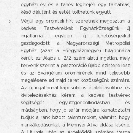
egyházi év és a tanév legelején egy tartalmas,
késő délutánt és estét tölthetünk együtt.
Végül egy örömteli hírt szeretnék megosztani a
kedves Testvérekkel: Egyházközségünk új
ingatlannal, egyben új lehetőségekkel
gazdagodott, a Magyarországi Metropóliai
Egyház (azaz a Főegyházmegye) tulajdonába
került az Alajos u. 2/2. szám alatti ingatlan, mely
terveink szerint a pasztoráció újabb színtere lesz
és az Evangélium örömhírének mind teljesebb
megélésére ad majd teret közösségünk számára.
Az új ingatlannal kapcsolatos átalakításokhoz és
kivitelezésekhez kérem, a kedves testvérek
segítségét együttgondolkodásban és
imádságban, hogy jó sáfár módjára kamatoztatni
tudjuk a ránk bízott talentumokat, valamint, hogy
munkálkodásunkat a Mennyei Atya áldása kísérje.
A Liturgia után az érdeklődők számára Varga