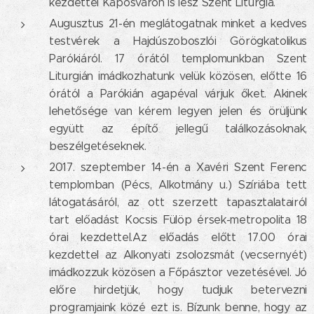
kezdettel Kaposváron is lesz Szent Liturgia.
Augusztus 21-én meglátogatnak minket a kedves
testvérek a Hajdúszoboszlói Görögkatolikus
Parókiáról. 17 órától templomunkban Szent
Liturgián imádkozhatunk velük közösen, előtte 16
órától a Parókián agapéval várjuk őket. Akinek
lehetősége van kérem legyen jelen és örüljünk
együtt az építő jellegű találkozásoknak,
beszélgetéseknek.
2017. szeptember 14-én a Xavéri Szent Ferenc
templomban (Pécs, Alkotmány u.) Szíriába tett
látogatásáról, az ott szerzett tapasztalatairól
tart előadást Kocsis Fülöp érsek-metropolita 18
órai kezdettel.Az előadás előtt 17.00 órai
kezdettel az Alkonyati zsolozsmát (vecsernyét)
imádkozzuk közösen a Főpásztor vezetésével. Jó
előre hirdetjük, hogy tudjuk betervezni
programjaink közé ezt is. Bízunk benne, hogy az