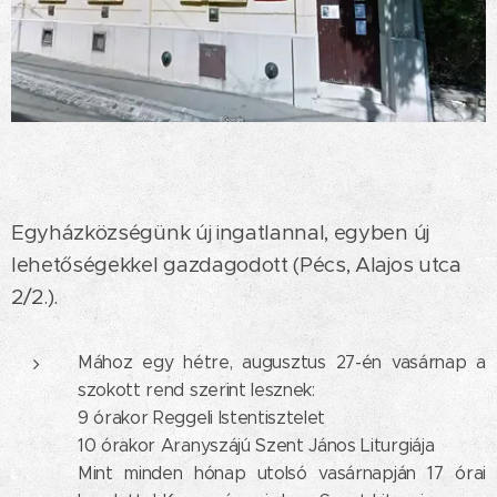
Egyházközségünk új ingatlannal, egyben új
lehetőségekkel gazdagodott (Pécs, Alajos utca
2/2.).
Mához egy hétre, augusztus 27-én vasárnap a
szokott rend szerint lesznek:
9 órakor Reggeli Istentisztelet
10 órakor Aranyszájú Szent János Liturgiája
Mint minden hónap utolsó vasárnapján 17 órai