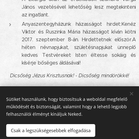
János vezetésével lehetőség lesz megtekinteni
az ingatlant.
Anyaszentegyházunk házasságot hirdet:Kenéz
Viktor és Ruszinka Mária házasságot kíván kötni
2017. szeptember 8-án. Hirdettetnek először.A
héten névnapjukat, születésnapjukat ünneplő
kedves Testvéreket Isten éltesse sokáig és
kísérje bőséges áldásával!
Dicsőség Jézus Krisztusnak! - Dicsőség mindörökké!
Share
Sütiket használunk, hogy biztosítsuk a weboldal megfelelő
működését és biztonságát, valamint hogy a lehető legjobb
felhasználói élményt kínáljuk Neked.
Csak a legszükségesebbek elfogadása
© 2016-2026 Pécsi Görögkatolikus Parókia | 7624 Pécs, Alajos u.