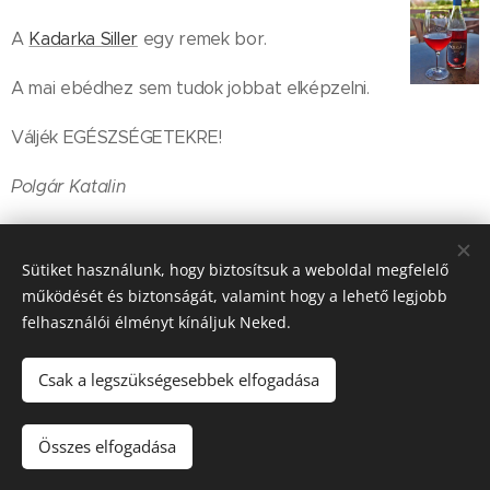
A
Kadarka Siller
egy remek bor.
A mai ebédhez sem tudok jobbat elképzelni.
Váljék EGÉSZSÉGETEKRE!
Polgár Katalin
Share
Sütiket használunk, hogy biztosítsuk a weboldal megfelelő
működését és biztonságát, valamint hogy a lehető legjobb
felhasználói élményt kínáljuk Neked.
Csak a legszükségesebbek elfogadása
© 2016-2026 Pécsi Görögkatolikus Parókia | 7624 Pécs, Alajos u.
21.
Összes elfogadása
Az oldalt a
Webnode
működteti
Sütik