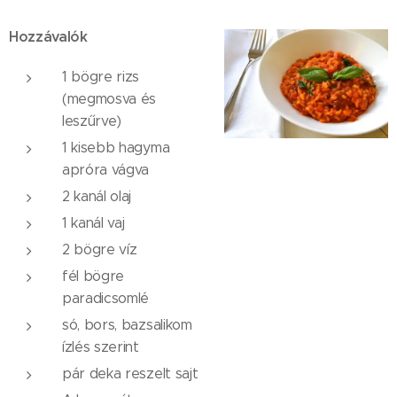
Hozzávalók
1 bögre rizs
(megmosva és
leszűrve)
1 kisebb hagyma
apróra vágva
2 kanál olaj
1 kanál vaj
2 bögre víz
fél bögre
paradicsomlé
só, bors, bazsalikom
ízlés szerint
pár deka reszelt sajt