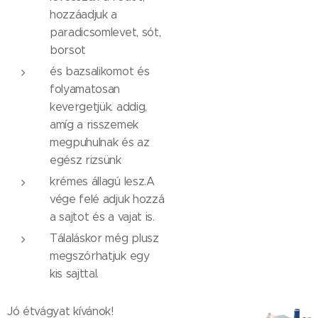
hozzáadjuk a
paradicsomlevet, sót,
borsot
és bazsalikomot és
folyamatosan
kevergetjük. addig,
amíg a risszemek
megpuhulnak és az
egész rizsünk
krémes állagú lesz.A
vége felé adjuk hozzá
a sajtot és a vajat is.
Tálaláskor még plusz
megszórhatjuk egy
kis sajttal.
Jó étvágyat kívánok!