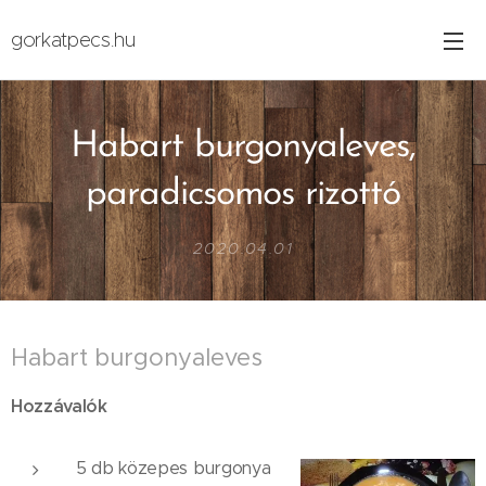
gorkatpecs.hu
Habart burgonyaleves,
paradicsomos rizottó
2020.04.01
Habart burgonyaleves
Hozzávalók
5 db közepes burgonya