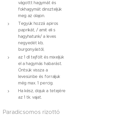
vágottt hagymát és
fokhagymát dinszteljük
meg az olajon.
Tegyük hozzá apiros
paprikát, / amit eli s
hagyhatunk/ a leves
negyedét kb,
burgonyástól,
az 1 dl tejfölt és mixeljük
el a hagymás habarást.
Öntsük vissza a
levesünbe és forraljuk
még max. 1 percig.
Ha kész, dojuk a tetejére
az 1 tk. vajat.
Paradicsomos rizottó