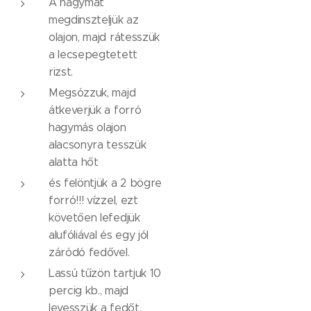
A hagymát
megdinszteljük az
olajon, majd rátesszük
a lecsepegtetett
rizst.
Megsózzuk, majd
átkeverjük a forró
hagymás olajon
alacsonyra tesszük
alatta hőt
és felöntjük a 2 bögre
forró!!! vízzel, ezt
követően lefedjük
alufóliával és egy jól
záródó fedővel.
Lassú tűzön tartjuk 10
percig kb., majd
levesszük a fedőt,