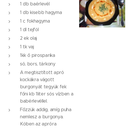
1 db baérlevél
1 db kisebb hagyma
1 c fokhagyma
1 dl tejföl
2 ek olaj
1 tk vaj
1kk ő pirosparika
só, bors, tárkony
A megtisztított apró
kockákra vágott
burgonyát tegyük fek
főni kb 1liter sós vízben a
babérlevéllel.
Főzzük addig, amíg puha
nemlesz a burgonya.
Köben az apróra