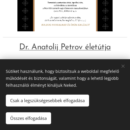
Dr. Anatolij Petrov életútja
Share
Sütiket használunk, hogy biztosítsuk a weboldal megfelelő
működését és biztonságát, valamint hogy a lehető legjobb
felhasználói élményt kínáljuk Neked.
Csak a legszükségesebbek elfogadása
© 2016-2026 Pécsi Görögkatolikus Parókia | 7624 Pécs, Alajos u.
21.
Összes elfogadása
Az oldalt a
Webnode
működteti
Sütik