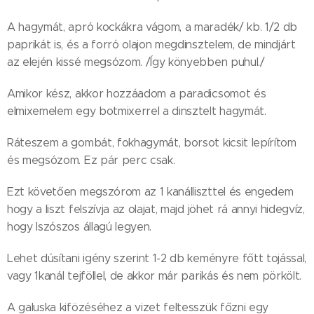
A hagymát, apró kockákra vágom, a maradék/ kb. 1/2 db
paprikát is, és a forró olajon megdinsztelem, de mindjárt
az elején kissé megsózom. /Így könyebben puhul./
Amikor kész, akkor hozzáadom a paradicsomot és
elmixemelem egy botmixerrel a dinsztelt hagymát.
Ráteszem a gombát, fokhagymát, borsot kicsit lepírítom
és megsózom. Ez pár perc csak.
Ezt követően megszórom az 1 kanálliszttel és engedem
hogy a liszt felszívja az olajat, majd jöhet rá annyi hidegvíz,
hogy lszószos állagú legyen.
Lehet dúsítani igény szerint 1-2 db keményre főtt tojással,
vagy 1kanál tejföllel, de akkor már parikás és nem pörkölt.
A galuska kifözéséhez a vizet feltesszük főzni egy