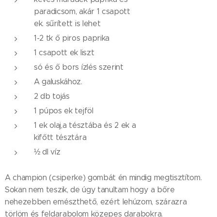
paradicsom, akár 1 csapott
ek. sűrített is lehet
1-2 tk ő piros paprika
1 csapott ek liszt
só és ő bors ízlés szerint
A galuskához.
2 db tojás
1 púpos ek tejföl
1 ek olaj,a tésztába és 2 ek a
kifőtt tésztára
½ dl víz
A champion (csiperke) gombát én mindig megtisztítom.
Sokan nem teszik, de úgy tanultam hogy a bőre
nehezebben emészthető, ezért lehúzom, szárazra
törlöm és feldarabolom közepes darabokra.