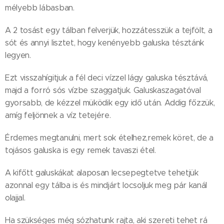
mélyebb lábasban.
A 2 tosást egy tálban felverjük, hozzátesszük a tejfölt, a
sót és annyi lisztet, hogy kenényebb galuska tésztánk
legyen.
Ezt visszahígitjuk a fél deci vízzel lágy galuska tésztává,
majd a forró sós vízbe szaggatjuk. Galuskaszagatóval
gyorsabb, de kézzel müködik egy idő után. Addig főzzük,
amíg feljönnek a víz tetejére.
Érdemes megtanulni, mert sok ételhez,remek köret, de a
tojásos galuska is egy remek tavaszi étel.
A kifőtt galuskákat alaposan lecsepegtetve tehetjük
azonnal egy tálba is és mindjárt locsoljuk meg pár kanál
olajjal.
Ha szükséges még sózhatunk rajta, aki szereti tehet rá