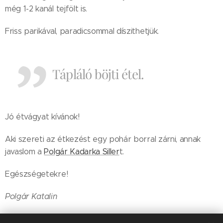
még 1-2 kanál tejfölt is.
Friss parikával, paradicsommal díszithetjük.
Tápláló böjti étel.
Jó étvágyat kívánok!
Aki szereti az étkezést egy pohár borral zárni, annak
javaslom a
Polgár Kadarka Siller
t.
Egészségetekre!
Polgár Katalin