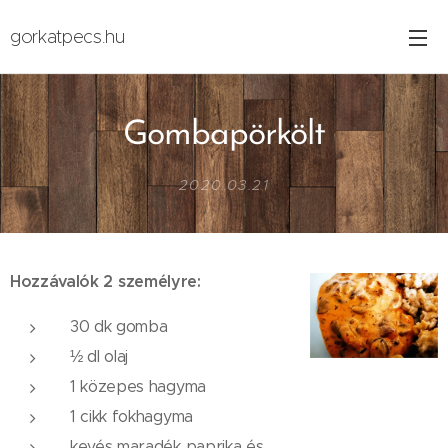
gorkatpecs.hu
Gombapörkölt
2020.03.21
Hozzávalók 2 személyre:
30 dk gomba
½ dl olaj
1 közepes hagyma
1 cikk fokhagyma
kevés maradék paprika és