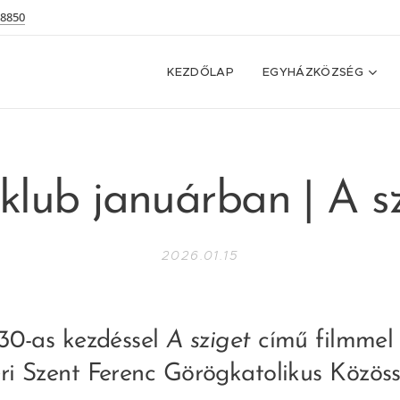
 8850
KEZDŐLAP
EGYHÁZKÖZSÉG
klub januárban | A s
2026.01.15
:30-as kezdéssel
A sziget
című filmmel 
ri Szent Ferenc Görögkatolikus Közö