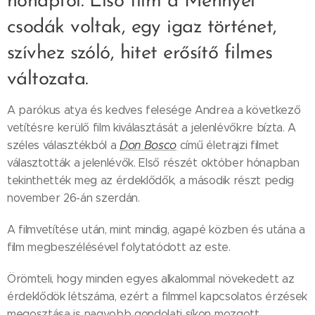
hónaptól. Első film a Mennyei
csodák voltak, egy igaz történet,
szívhez szóló, hitet erősítő filmes
változata.
A parókus atya és kedves felesége Andrea a következő
vetítésre kerülő film kiválasztását a jelenlévőkre bízta. A
széles választékból a
Don Bosco
című életrajzi filmet
választották a jelenlévők. Első részét október hónapban
tekinthették meg az érdeklődők, a második részt pedig
november 26-án szerdán.
A filmvetítése után, mint mindig, agapé közben és utána a
film megbeszélésével folytatódott az este.
Örömteli, hogy minden egyes alkalommal növekedett az
érdeklődök létszáma, ezért a filmmel kapcsolatos érzések
megosztása is nagyobb gondolati síkon mozgott,