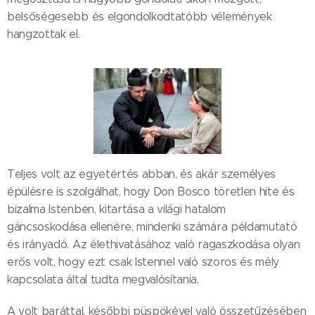
belsőségesebb és elgondolkodtatóbb vélemények
hangzottak el.
Teljes volt az egyetértés abban, és akár személyes
épülésre is szolgálhat, hogy Don Bosco töretlen hite és
bizalma Istenben, kitartása a világi hatalom
gáncsoskodása ellenére, mindenki számára példamutató
és irányadó. Az élethivatásához való ragaszkodása olyan
erős volt, hogy ezt csak Istennel való szoros és mély
kapcsolata által tudta megvalósítania.
A volt baráttal, későbbi püspökével való összetűzésében