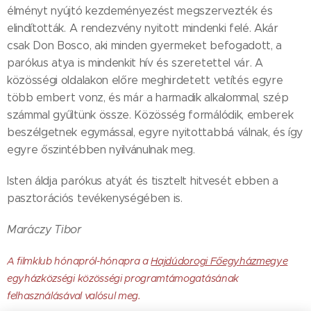
élményt nyújtó kezdeményezést megszervezték és
elindították. A rendezvény nyitott mindenki felé. Akár
csak Don Bosco, aki minden gyermeket befogadott, a
parókus atya is mindenkit hív és szeretettel vár. A
közösségi oldalakon előre meghirdetett vetítés egyre
több embert vonz, és már a harmadik alkalommal, szép
számmal gyűltünk össze. Közösség formálódik, emberek
beszélgetnek egymással, egyre nyitottabbá válnak, és így
egyre őszintébben nyilvánulnak meg.
Isten áldja parókus atyát és tisztelt hitvesét ebben a
pasztorációs tevékenységében is.
Maráczy Tibor
A filmklub hónapról-hónapra a
Hajdúdorogi Főegyházmegye
egyházközségi közösségi programtámogatásának
felhasználásával valósul meg.