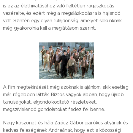
is ez az élethivatásához való feltétlen ragaszkodás
vezérelte, és ezért még a megalázkodásra is hajlandó
volt. Szintén egy olyan tulajdonság, amelyet sokunknak
még gyakorolnia kell a meglátásom szerint.
A film megtekintését még azoknak is ajánlom, akik esetleg
már régebben látták. Biztos vagyok abban, hogy újabb
tanulságokat, elgondolkodtató részleteket,
megszívlelendő gondolatokat fedez fel benne.
Nagy köszönet és hála Zajácz Gábor parókus atyának és
kedves feleségének Andreának, hogy ezt a közösségi