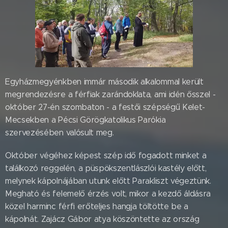
Egyházmegyénkben immár második alkalommal került
megrendezésre a férfiak zarándoklata, ami idén ősszel -
október 27-én szombaton - a festői szépségű Kelet-
Mecsekben a Pécsi Görögkatolikus Parókia
szervezésében valósult meg.
Október végéhez képest szép idő fogadott minket a
találkozó reggelén, a püspökszentlászlói kastély előtt,
melynek kápolnájában utunk előtt Parakliszt végeztünk.
Megható és felemelő érzés volt, mikor a kezdő áldásra
közel harminc férfi erőteljes hangja töltötte be a
kápolnát. Zajácz Gábor atya köszöntette az ország