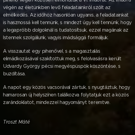
végén az életünkben levő feladatainkról szólt az
elmélkedés. Az időhöz hasonlóan ugyanis, a feladatainkat
is hasznossá kell tennünk, s mindezt úgy kell tennünk, hogy
a legapróbb dolgoknál is tudatosítsuk, ezzel magának az
Istennek szolgálunk, vagyis imádsággá formáljuk.
A visszautat egy pihenővel, s a magasztalás
elimádkozásával szakítottuk meg, s felolvasásra került
Udvardy György pécsi megyéspüspök köszöntése, s
buzdítása.
A napot egy közös vacsorával zártuk, s nyugtáztuk, hogy
hamarosan új helyszínen találkozva folytatjuk ezt a közös
zarándoklatot, mindezzel hagyományt teremtve.
Troszt Máté