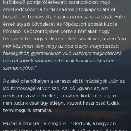
különböző pontjairól érkezett zarándokokat, majd
elmélkedésében a férfiak sajátos istenkapcsolatáról
beszélt, és tolmácsolta hazánk nunciusának áldását. Fülöp
érsek atya is üdvözletét és főpásztori áldását küldte
Rómából, s köszöntőjében kérte a férfiakat, hogy
fedezzék fel, hogy mekkora felelősségük van, hiszen
"ma
már közismert tény, hogy az apa alakja, magatartása,
feleségéhöz, gyermekeihöz való viszonya meghatározó
ezen utóbbiak számára a bennük kialakuló Istenkép
szempontjából"
.
Az első pihenőhelyen a kereszt előtti imádságok után az
idő fontosságáról volt szó. Az idő ugyanis az, ami
rendszerezi az életünket, s egyben korlátot is ad, amit
nem tudunk csak úgy átlépni, viszont hasznossá tudjuk
tenni magunk számára.
Miután a csúcsra - a Zengőre - felértünk, a nagyobb
pihenő végén közösen elmondtuk a VI. imaórát. Az imaóra