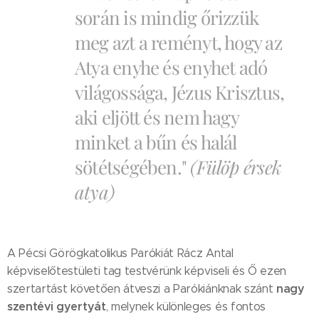
során is mindig őrizzük
meg azt a reményt, hogy az
Atya enyhe és enyhet adó
világossága, Jézus Krisztus,
aki eljött és nem hagy
minket a bűn és halál
sötétségében."
(Fülöp érsek
atya)
A Pécsi Görögkatolikus Parókiát Rácz Antal
képviselőtestületi tag testvérünk képviseli és Ő ezen
nagy
szertartást követően átveszi a Parókiánknak szánt
szentévi gyertyát
, melynek különleges és fontos