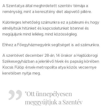
A Szentatya által meghirdetett szentév témája a
reménység, mint a keresztény élet alapvető pillére.
Különleges lehetőség számunkra ez a jubileumi év, hogy
elmélyítsük hitünket és kapcsolatunkat Istennel és
megújuljunk mind lelkileg, mind közösségileg.
Ehhez a Főegyházmegyénk segítséget is ad számunkra.
A szentévet december 28-án, 14 órakor a Hajdúdorogi
Székesegyházban a jelenlévő hívek és papság körében
Kocsis Fülöp érsek-metropolita atya közös vecsernye
keretében nyitja meg.
"Ott ünnepélyesen
meggyújtjuk a Szentév