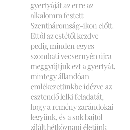
gyertyáját az erre az
alkalomra festett
Szentháromság-ikon előtt.
Ettől az estétől kezdve
pedig minden egyes
szombati vecsernyén újra
meggyújtjuk ezt a gyertyát,
mintegy állandóan
emlékezetünkbe idézve az
esztendő lelki feladatát,
hogy a remény zarándokai
legyünk, és a sok bajtól
zilált hétköznapi életünk