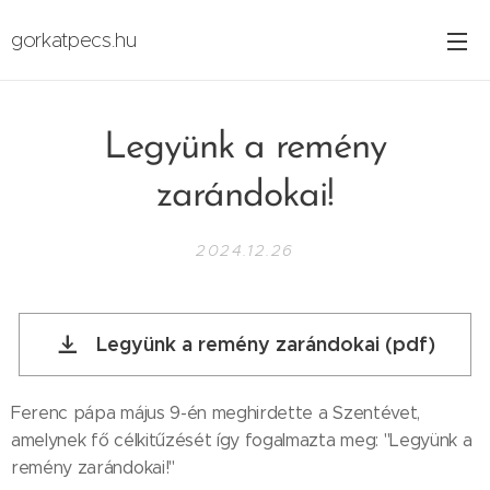
gorkatpecs.hu
Legyünk a remény
zarándokai!
2024.12.26
Legyünk a remény zarándokai (pdf)
Ferenc pápa május 9-én meghirdette a Szentévet,
amelynek fő célkitűzését így fogalmazta meg: "Legyünk a
remény zarándokai!"