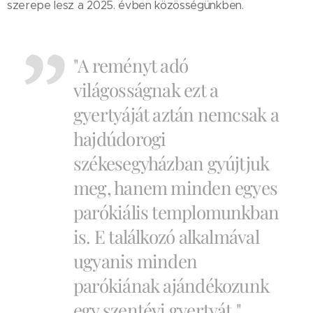
szerepe lesz a 2025. évben közösségünkben.
"A reményt adó
világosságnak ezt a
gyertyáját aztán nemcsak a
hajdúdorogi
székesegyházban gyújtjuk
meg, hanem minden egyes
parókiális templomunkban
is. E találkozó alkalmával
ugyanis minden
parókiának ajándékozunk
egy szentévi gyertyát."