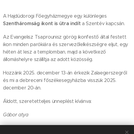
A Hajdúdorogi Főegyházmegye egy különleges
Szentháromság ikont is útra indít
a Szentév kapcsán.
Az Evangelisz Tsaprounisz görög ikonfestő által festett
ikon minden parókiára és szervezőlelkészségre eljut, egy
héten át lesz a templomban, majd a következő
állomáshelyre szállítja az adott közösség.
Hozzánk 2025. december 13-án érkezik Zalaegerszegről
és mi a debreceni főszékesegyházba visszük 2025.
december 20-án.
Áldott, szeretetteljes ünneplést kívánva:
Gábor atya