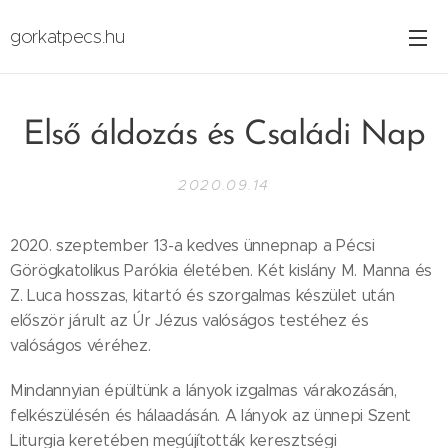
gorkatpecs.hu
Első áldozás és Családi Nap
2020.09.14
2020. szeptember 13-a kedves ünnepnap a Pécsi
Görögkatolikus Parókia életében. Két kislány M. Manna és
Z. Luca hosszas, kitartó és szorgalmas készület után
először járult az Úr Jézus valóságos testéhez és
valóságos véréhez.
Mindannyian épültünk a lányok izgalmas várakozásán,
felkészülésén és hálaadásán. A lányok az ünnepi Szent
Liturgia keretében megújították keresztségi