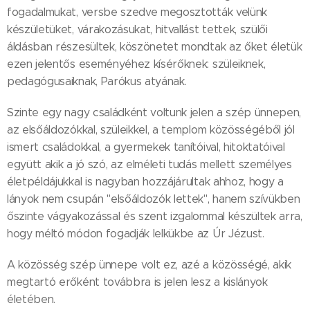
fogadalmukat, versbe szedve megosztották velünk
készületüket, várakozásukat, hitvallást tettek, szülői
áldásban részesültek, köszönetet mondtak az őket életük
ezen jelentős eseményéhez kísérőknek: szüleiknek,
pedagógusaiknak, Parókus atyának.
Szinte egy nagy családként voltunk jelen a szép ünnepen,
az elsőáldozókkal, szüleikkel, a templom közösségéből jól
ismert családokkal, a gyermekek tanítóival, hitoktatóival
együtt akik a jó szó, az elméleti tudás mellett személyes
életpéldájukkal is nagyban hozzájárultak ahhoz, hogy a
lányok nem csupán "elsőáldozók lettek", hanem szívükben
őszinte vágyakozással és szent izgalommal készültek arra,
hogy méltó módon fogadják lelkükbe az Úr Jézust.
A közösség szép ünnepe volt ez, azé a közösségé, akik
megtartó erőként továbbra is jelen lesz a kislányok
életében.