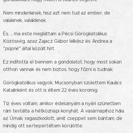
Nem mindenkinek, hisz azt nem tud az ember, de
valakinek, valakiknek.
És, ... ma este megláttam a Pécsi Görögkatolikus
Közösség, azaz Zajacz Gábor lelkész és Andrea a
"papné"
által közölt hírt.
Ez indította el bennem a gondolatot, hogy most sokan
otthon vannak és nem biztos, hogy főzni is tudnak.
Görögkatolikus vagyok. Mucsonyban születtem Kaulics
Katalinként és ott is éltem 22 éves koromig.
Tíz éves voltam, amikor édesanyám a nyári szünetben
rám testálta a hétköznapi konyhát. A vasárnapihoz hála
az Úrnak, ragaszkodott, amit cseppet sem bántam, de
mindig ott sertepertéltem körülötte.