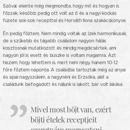
Szóval, eleinte még megmondta, hogy mit és hogyan is
főzzek, később pedig ott volt az ő és a nagyi kockás
füzete sok-sok recepttel és Horváth Ilona szakácskönyve.
Én pedig főztem. Nem mindig voltak az ízek harmonikusak,
de a szűkebb és tágabb családom nagyon hálás
kosztosnak mutatkozott és mindig megdicsértek, ami
nagyon jól is esett és büszke is voltam magamra. Azt
hiszem, hogy lehettem is, mert nem négy, hanem 10-12
főre főztem naponta. A családba tartoztak még az anyai
és apai nagyszüleim, a nagynéni és Erzsóka, akit a
családunk befogadott és nálunk is lakott, bár volt lakása.
Mivel most böjt van, ezért
böjti ételek receptjeit
szeretném megosztani