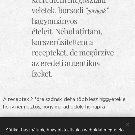
veletek, borsodi
"
"
görögök
hagyományos
ételeit. Néhol átírtam,
korszerűsítettem a
recepteket, de megőrzive
az eredeti autentikus
ízeket.
A receptek 2 főre szólnak, deha több lesz higgyétek el,
hogy nem biztos, hogy marad belőle holnapra.
Share
Sütiket használunk, hogy biztosítsuk a weboldal megfelelő