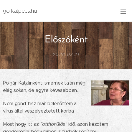
gorkatpecs.hu
Előszóként
2020.03.21
Polgár Katalinként ismernek talán még
elég sokan, de egyre kevesebben.
Nem gond, hisz már belenőttem a
vírus által veszélyeztetett korba.
Most hogy itt az
"otthonülős"
idő, azon kezdtem
gondolkodni, hogy miben is tudnék segíteni.