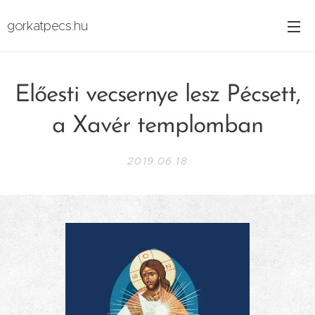
gorkatpecs.hu
Előesti vecsernye lesz Pécsett,
a Xavér templomban
2019.06.18