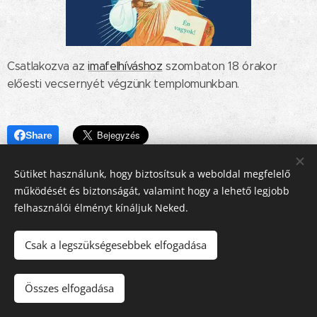
Csatlakozva az
imafelhíváshoz
szombaton 18 órakor
előesti vecsernyét végzünk templomunkban.
Share
Sütiket használunk, hogy biztosítsuk a weboldal megfelelő
működését és biztonságát, valamint hogy a lehető legjobb
felhasználói élményt kínáljuk Neked.
Csak a legszükségesebbek elfogadása
© 2016-2026 Pécsi Görögkatolikus Parókia | 7624 Pécs, Alajos u.
21.
Összes elfogadása
Az oldalt a
Webnode
működteti
Sütik