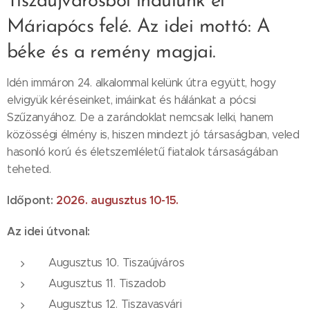
Tiszaújvárosból indulunk el
Máriapócs felé. Az idei mottó: A
béke és a remény magjai.
Idén immáron 24. alkalommal kelünk útra együtt, hogy
elvigyük kéréseinket, imáinkat és hálánkat a pócsi
Szűzanyához. De a zarándoklat nemcsak lelki, hanem
közösségi élmény is, hiszen mindezt jó társaságban, veled
hasonló korú és életszemléletű fiatalok társaságában
teheted.
Időpont:
2026. augusztus 10-15.
Az idei útvonal:
Augusztus 10. Tiszaújváros
Augusztus 11. Tiszadob
Augusztus 12. Tiszavasvári