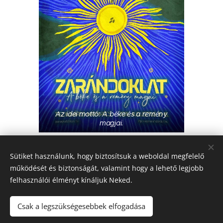
Az idei mottó: A béke és a remény
magjai.
Share
Sütiket használunk, hogy biztosítsuk a weboldal megfelelő
működését és biztonságát, valamint hogy a lehető legjobb
felhasználói élményt kínáljuk Neked.
Csak a legszükségesebbek elfogadása
© 2016-2026 Pécsi Görögkatolikus Parókia | 7624 Pécs, Alajos u.