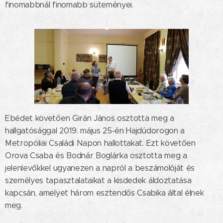
finomabbnál finomabb süteményei.
Ebédet követően Girán János osztotta meg a
hallgatósággal 2019. május 25-én Hajdúdorogon a
Metropóliai Családi Napon hallottakat. Ezt követően
Orova Csaba és Bodnár Boglárka osztotta meg a
jelenlevőkkel ugyanezen a napról a beszámolóját és
személyes tapasztalataikat a kisdedek áldoztatása
kapcsán, amelyet három esztendős Csabika által élnek
meg.