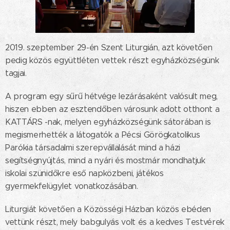
2019. szeptember 29-én Szent Liturgián, azt követően
pedig közös együttléten vettek részt egyházközségünk
tagjai.
A program egy sűrű hétvége lezárásaként valósult meg,
hiszen ebben az esztendőben városunk adott otthont a
KATTÁRS -nak, melyen egyházközségünk sátorában is
megismerhették a látogatók a Pécsi Görögkatolikus
Parókia társadalmi szerepvállalását mind a házi
segítségnyújtás, mind a nyári és mostmár mondhatjuk
iskolai szünidőkre eső napközbeni, játékos
gyermekfelügylet vonatkozásában.
Liturgiát követően a Közösségi Házban közös ebéden
vettünk részt, mely babgulyás volt és a kedves Testvérek