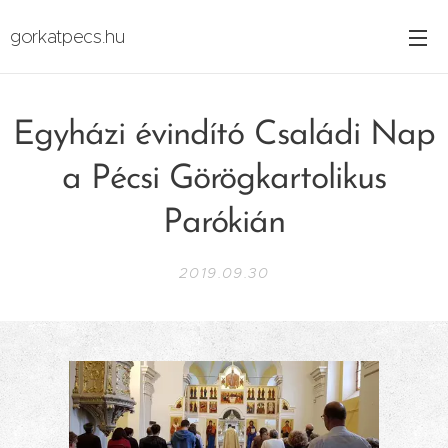
gorkatpecs.hu
Egyházi évindító Családi Nap
a Pécsi Görögkartolikus
Parókián
2019.09.30