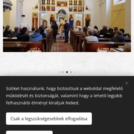
Share
Sütiket használunk, hogy biztosítsuk a weboldal megfelelő
működését és biztonságát, valamint hogy a lehető legjobb
felhasználói élményt kínáljuk Neked.
Csak a legszükségesebbek elfogadása
© 2016-2026 Pécsi Görögkatolikus Parókia | 7624 Pécs, Alajos u.
21.