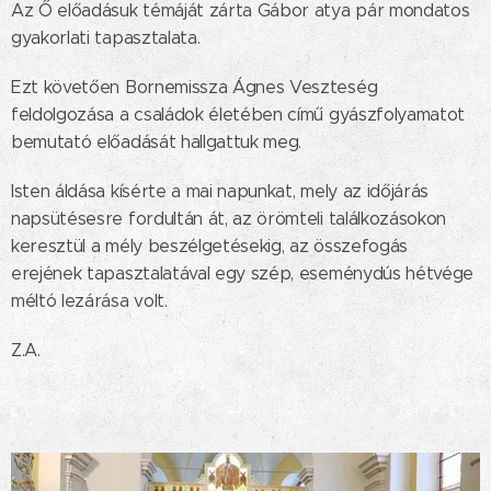
Az Ő előadásuk témáját zárta Gábor atya pár mondatos
gyakorlati tapasztalata.
Ezt követően Bornemissza Ágnes Veszteség
feldolgozása a családok életében című gyászfolyamatot
bemutató előadását hallgattuk meg.
Isten áldása kísérte a mai napunkat, mely az időjárás
napsütésesre fordultán át, az örömteli találkozásokon
keresztül a mély beszélgetésekig, az összefogás
erejének tapasztalatával egy szép, eseménydús hétvége
méltó lezárása volt.
Z.A.