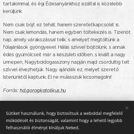
tartalommal, és égi Édesanyánkhoz ezáltal is közelebb
kerüljünk.
Nem csak böjt ez tehát, hanem szeretetkapcsolat is.
Nem csak lemondás, hanem egyben töltekezés is. Tizenöt
nap, amely várakozással telik, s amelyet megtöltünk a
fölajánlások gyöngyeivel. Hálás szívvel böjtölünk, s annak
édes gyümölcseit már a készületi időben, s kivált a nagy
ünnepen, Nagyboldogasszony napján majd csordultig telt
szívvel élvezhetjük. Nagy ajándék ez, melyet szerető
Istenünktől kaptunk. El ne mulasszuk kicsomagolni!
Forrás:
hd.gorogkatolikus.hu
Share
Sütiket használunk, hogy biztosítsuk a weboldal megfelelő
működését és biztonságát, valamint hogy a lehető legjobb
felhasználói élményt kínáljuk Neked.