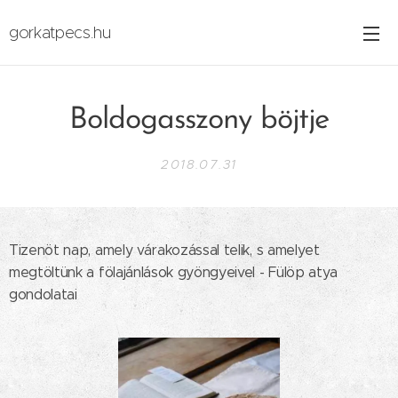
gorkatpecs.hu
Boldogasszony böjtje
2018.07.31
Tizenöt nap, amely várakozással telik, s amelyet
megtöltünk a fölajánlások gyöngyeivel - Fülöp atya
gondolatai