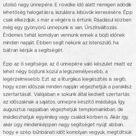
utolsó nagy ünnepére. E rövidke idő alatt nemigen adódik
lehetőség halogatásra, lazulásra, kibúvók keresésére. Épp
csak elkezdjük, s már a végére is értünk. Ráadásul közben
még egy gyönyörű ünnepünk is van, Úrszínváltozás.
Érdemes tehát komolyan vennünk ennek a böjti időnek
minden napját. Ebben segít nekünk az Istenszülő, ha
bátran kérjük a segítségét.
Épp az ő segítsége, az ő ünnepére való készület miatt ez
lehet négy böjtünk közül a legszemélyesebb, a
legérzelmesebb. Ezt az a liturgikus kiegészítés is segíti,
hogy ezen időszak minden napján végezhetjük a paraklisz
szertartását. Valójában e sokunk által kedvelt szertartás
az időszaknak a sajátos, ünnepre készítő imádsága. Így,
augusztus napjaiban végezhetjük templomainkban, de
imádkozhatjuk egyénileg vagy családi körben is. Akár így,
akár úgy, mindenképpen nagy segítséget nyújt abban,
hogy e szép bűnbánati időt komolyan vegyük, megtöltsük