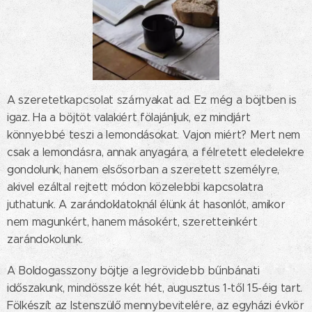
A szeretetkapcsolat szárnyakat ad. Ez még a böjtben is
igaz. Ha a böjtöt valakiért fölajánljuk, ez mindjárt
könnyebbé teszi a lemondásokat. Vajon miért? Mert nem
csak a lemondásra, annak anyagára, a félretett eledelekre
gondolunk, hanem elsősorban a szeretett személyre,
akivel ezáltal rejtett módon közelebbi kapcsolatra
juthatunk. A zarándoklatoknál élünk át hasonlót, amikor
nem magunkért, hanem másokért, szeretteinkért
zarándokolunk.
A Boldogasszony böjtje a legrövidebb bűnbánati
időszakunk, mindössze két hét, augusztus 1-től 15-éig tart.
Fölkészít az Istenszülő mennybevitelére, az egyházi évkör