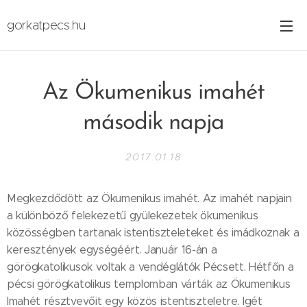
gorkatpecs.hu
Az Ökumenikus imahét
második napja
2017.01.18
Megkezdődött az Ökumenikus imahét. Az imahét napjain
a különböző felekezetű gyülekezetek ökumenikus
közösségben tartanak istentiszteleteket és imádkoznak a
keresztények egységéért. Január 16-án a
görögkatolikusok voltak a vendéglátók Pécsett. Hétfőn a
pécsi görögkatolikus templomban várták az Ökumenikus
Imahét résztvevőit egy közös istentiszteletre. Igét