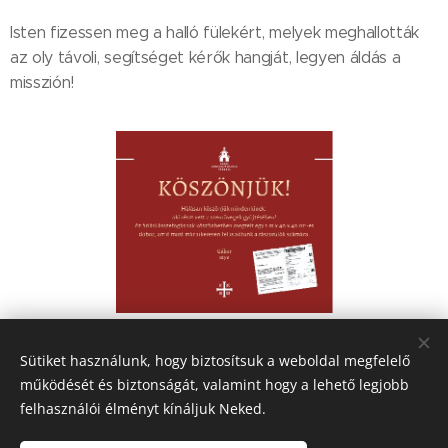
Isten fizessen meg a halló fülekért, melyek meghallották
az oly távoli, segítséget kérők hangját, legyen áldás a
misszión!
Share
Sütiket használunk, hogy biztosítsuk a weboldal megfelelő
működését és biztonságát, valamint hogy a lehető legjobb
felhasználói élményt kínáljuk Neked.