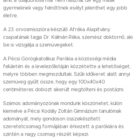
amit a tulajdonosa már nem használ, de egy másik
gyermeknek vagy felnőttnek esélyt jelenthet egy jobb
életre.
A 23. orvosmisszióra készülő Afréka Alapítvány
csapatának tagja Dr. Kálmán Réka, szemész doktornő, aki
be is vizsgálja a szemüvegeket.
A Pécsi Görögkatolikus Parókia a közösségi média
felületén és a levelezőlistáján közzétette a lehetőséget,
melyre többen megmozdultak. Szűk időkeret alatt annyi
szemüveg gyűlt össze, hogy egy 100x40x40
centiméteres dobozt sikerült megtölteni és postázni.
Számos adományozónak mondunk köszönetet, külön
kiemelve a Pécsi Kodály Zoltán Gimnázium tanulóinak
adományát, mely gondoson összekészített
szeretetcsomag formájában érkezett a parókiára és
szintén a nagy csomag részét képezi.