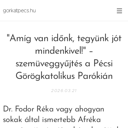
gorkatpecs.hu
"Amíg van időnk, tegyünk jót
mindenkivel!" –
szemüveggyűjtés a Pécsi
Görögkatolikus Parókián
2026.03.21
Dr. Fodor Réka vagy ahogyan
sokak által ismertebb Afréka