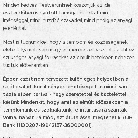
Minden kedves Testvérünknek köszönjük az idei
esztendőben is nyújtott támogatásotokat mind
imádsággal, mind buzdító szavakkal, mind pedig az anyagi
jelenléttel.
Most is tudnunk kell, hogy a templom és közösségének
élete folyamatosan megy és mennie kell, viszont az ehhez
szükséges anyagi forrásokat az elmúlt hetekben nehezen
tudtuk előteremteni.
Éppen ezért nem tervezett különleges helyzetben a -
saját családi körülmények lehetőségeit maximálisan
tiszteletben tartva - nagy szeretettel és tisztelettel
kérünk Mindenkit, hogy amit az elmúlt időszakban a
templomunk és szolgálatunk fenntartására szántak
volna, ha van rá mód, azt átutalással megtehetik. (CIB
Bank 11100207-19942157-36000001)