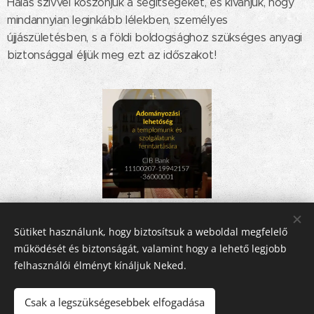
Hálás szívvel köszönjük a segítségeket, és kívánjuk, hogy
mindannyian leginkább lélekben, személyes
újjászületésben, s a földi boldogsághoz szükséges anyagi
biztonsággal éljük meg ezt az időszakot!
Share
Sütiket használunk, hogy biztosítsuk a weboldal megfelelő
működését és biztonságát, valamint hogy a lehető legjobb
felhasználói élményt kínáljuk Neked.
Csak a legszükségesebbek elfogadása