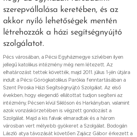
szerepvállalása keretében, és az
akkor nyíló lehetőségek mentén
létrehozzák a házi segítségnyújtó
szolgálatot.
Pécs városában, a Pécsi Egyházmegye szívében ilyen
jellegű katolikus intézmény még nem létezett. Az
elhatározást tettek követték, majd 2011. július 1-jén útjára
indult a Pécsi Görögkatolikus Parókia fenntartásában a
Szent Piroska Házi Segítségnyújtó Szolgálat. Az első
években, hogy elegendő ellátottat tudjon segíteni az
intézmény, Pécsen kívül Siklóson és Harkányban, valamint
azok vonzáskörzetében is végzett gondozást a
Szolgálat. Majd a kis falvak elmaradtak és a három
városban vert mélyebb gyökeret a Szolgálat. Bodogán
László atya távozását követően Zajácz Gábor érkezett a