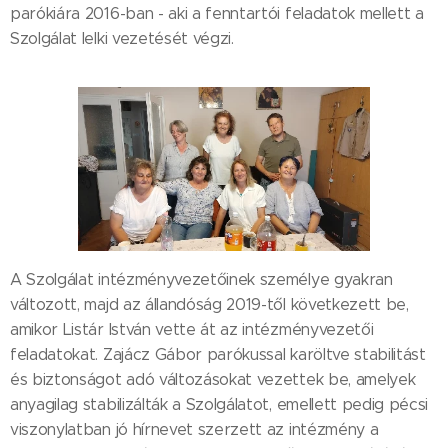
parókiára 2016-ban - aki a fenntartói feladatok mellett a
Szolgálat lelki vezetését végzi.
A Szolgálat intézményvezetőinek személye gyakran
változott, majd az állandóság 2019-től következett be,
amikor Listár István vette át az intézményvezetői
feladatokat. Zajácz Gábor parókussal karöltve stabilitást
és biztonságot adó változásokat vezettek be, amelyek
anyagilag stabilizálták a Szolgálatot, emellett pedig pécsi
viszonylatban jó hírnevet szerzett az intézmény a