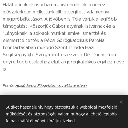
Hálát adunk elsősorban a Jóistennek, aki a nehéz
időszakokban mellettünk állt, átsegített valamennyi
megpróbáltatáson. A jövőben is Tőle várjuk a legfőbb
támogatást. Köszönjük Gábor atyának, Istvánnak és a
"Lányoknak" a sok-sok munkát, amivel ismertté és
elismertté tették a Pécsi Görögkatolikus Parókia
fenntartásában működő Szent Piroska Házi
Segítségnyújtó Szolgálatot és ezzel a Dél-Dunántúlon
egyre több családhoz eljut a görögkatolikus egyház neve
is.
Forrás:
Hajdúdorogi Főegyházmegye/Listár István
Share
Sütiket használunk, hogy biztosítsuk a weboldal megfelelő
működését és biztonságát, valamint hogy a lehető legjobb
felhasználói élményt kínáljuk Neked.