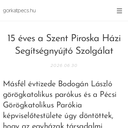
gorkatpecs.hu
15 éves a Szent Piroska Házi
Segítségnyújtó Szolgálat
2026.06.30
Másfél évtizede Bodogán László
görögkatolikus parókus és a Pécsi
Görögkatolikus Parókia
képviselőtestülete úgy döntöttek,
hogy az egyházak társadalmi