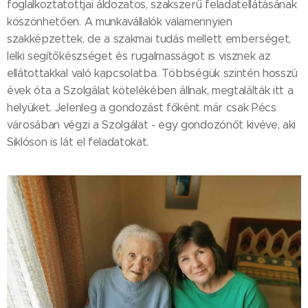
foglalkoztatottjai áldozatos, szakszerű feladatellátásának
köszönhetően. A munkavállalók valamennyien
szakképzettek, de a szakmai tudás mellett emberséget,
lelki segítőkészséget és rugalmasságot is visznek az
ellátottakkal való kapcsolatba. Többségük szintén hosszú
évek óta a Szolgálat kötelékében állnak, megtalálták itt a
helyüket. Jelenleg a gondozást főként már csak Pécs
városában végzi a Szolgálat - egy gondozónőt kivéve, aki
Siklóson is lát el feladatokat.