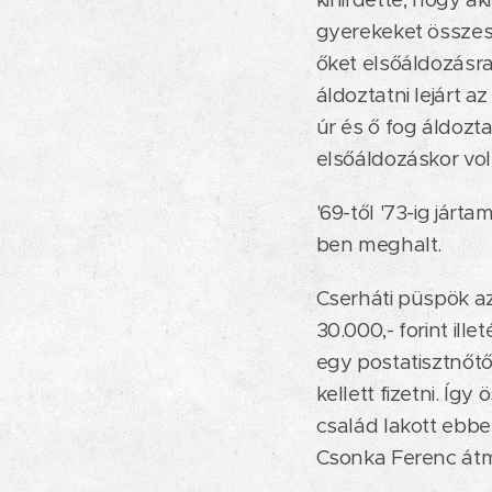
gyerekeket összesz
őket elsőáldozásra 
áldoztatni lejárt a
úr és ő fog áldozt
elsőáldozáskor vol
'69-től '73-ig jár
ben meghalt.
Cserháti püspök az 
30.000,- forint ille
egy postatisztnőtől
kellett fizetni. Íg
család lakott ebbe
Csonka Ferenc átm