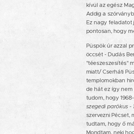
kívül az egész Mag
Addig a szórványba
Ez nagy feladatot 
pontosan, hogy me
Püspök úr azzal pr
öccsét - Dudás Ber
"téeszeszesítés" m
miatt/ Cserháti Pü
templomokban hirdet
de hát ez így nem 
tudom, hogy 1968-b
szegedi parókus - 
szervezni Pécset,
tudtam, hogy ő már
Mondtam, neki hog