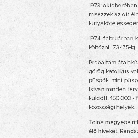
1973. októberében 
misézzek az ott él
kutyakötelességem.
1974. februárban ki
költözni. '73-'75-
Próbáltam átalakíta
görög katolikus vol
püspök, mint püspö
István minden terv
küldött 450.000,- 
közösségi helyek.
Tolna megyébe rit
élő híveket. Rends