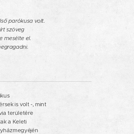
lső parókusa volt.
írt szöveg
 mesélte el.
megragadni.
ikus
sek is volt -, mint
ia területére
ak a Keleti
 egyházmegyéjén