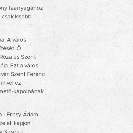
rony faanyagához
n csak kisebb
a. A város
ítését. Ő
 Róza és Szent
ja. Ezt a város
véri Szent Ferenc
mivel ez
temető-kápolnának
a - Fricsy Ádám
e el: kapjon
k Xavéri a