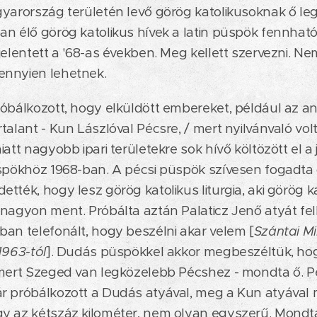
yarország területén levő görög katolikusoknak ő le
n élő görög katolikus hívek a latin püspök fennható
jelentett a '68-as években. Meg kellett szervezni. Ne
nnyien lehetnek.
óbálkozott, hogy elküldött embereket, például az an
talant - Kun Lászlóval Pécsre, / mert nyilvánvaló vol
iatt nagyobb ipari területekre sok hívő költözött el 
spökhöz 1968-ban. A pécsi püspök szívesen fogadta 
ték, hogy lesz görög katolikus liturgia, aki görög kat
nagyon ment. Próbálta aztán Palaticz Jenő atyát fel
an telefonált, hogy beszélni akar velem [
Szántai Mi
1963-tól
]. Dudás püspökkel akkor megbeszéltük, ho
 mert Szeged van legközelebb Pécshez - mondta ő. 
 próbálkozott a Dudás atyával, meg a Kun atyával m
y az kétszáz kilométer, nem olyan egyszerű. Mondt