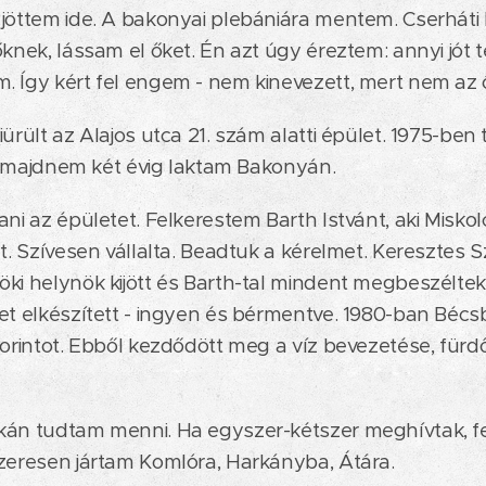
jöttem ide. A bakonyai plebániára mentem. Cserháti 
őknek, lássam el őket. Én azt úgy éreztem: annyi jót t
 Így kért fel engem - nem kinevezett, mert nem az 
ürült az Alajos utca 21. szám alatti épület. 1975-ben
ig, majdnem két évig laktam Bakonyán.
ni az épületet. Felkerestem Barth Istvánt, aki Miskol
t. Szívesen vállalta. Beadtuk a kérelmet. Keresztes Sz
ki helynök kijött és Barth-tal mindent megbeszéltek
et elkészített - ingyen és bérmentve. 1980-ban Bécs
forintot. Ebből kezdődött meg a víz bevezetése, fürdő
kán tudtam menni. Ha egyszer-kétszer meghívtak, fe
zeresen jártam Komlóra, Harkányba, Átára.