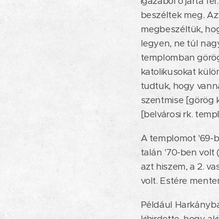
igazából ő járta f
beszéltek meg. Azt
megbeszéltük, hog
legyen, ne túl nag
templomban görög k
katolikusokat külön
tudtuk, hogy vanna
szentmise [görög k
[belvárosi rk. temp
A templomot '69-b
talán '70-ben volt
azt hiszem, a 2. va
volt. Estére ment
Például Harkányban
kihirdette, hogy ak