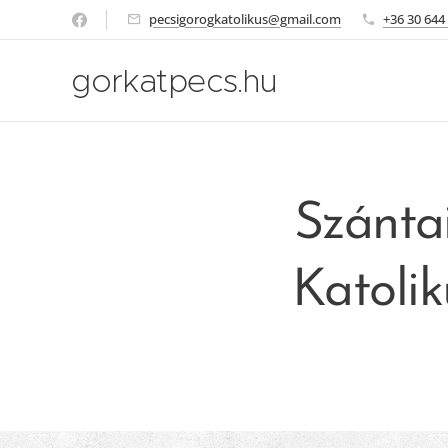
pecsigorogkatolikus@gmail.com
+36 30 644
gorkatpecs.hu
Szántai
Katoli