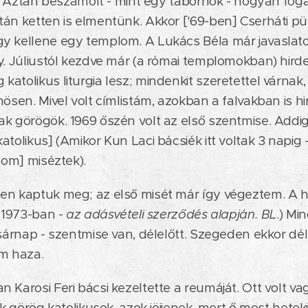
el. Aztán beszámolt - mint egy tábornok - hogyan foga
án ketten is elmentünk. Akkor ['69-ben] Cserháti pü
y kellene egy templom. A Lukács Béla már javaslatot
y. Júliustól kezdve már (a római templomokban) hird
atolikus liturgia lesz; mindenkit szeretettel várnak,
ösen. Mivel volt címlistám, azokban a falvakban is hi
k görögök. 1969 őszén volt az első szentmise. Addig 
atolikus] (Amikor Kun Laci bácsiék itt voltak 3 napig
lom] miséztek).
en kaptuk meg; az első misét már így végeztem. A h
 (1973-ban -
az adásvételi szerződés alapján. BL
.) Mi
sárnap - szentmise van, délelőtt. Szegeden ekkor déle
em haza.
 Karosi Feri bácsi kezeltette a reumáját. Ott volt va
ik görög katolikusok, azok jöjjenek, mert ő most hetekig