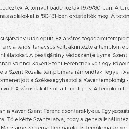
epedeztek. A tornyot bádogozták 1979/80-ban. A to
nes ablakokat is '80-'81-ben erősítették meg. A tető
tisjárvány után épült. Ez a város fogadalmi templom
erenc a városi tanácsos volt, aki intézte a templom ép
nkálatokat. A pestisjárány védőszentje Lymai Szent
ban valahol Xavéri Szent Ferencnek volt egy kápolná
be a Szent Rozália templomára rámondták: legyen Xa
örmenet jött a Székesegyháztól a Xavér templomig - 
volt. A városnak itt volt a temetője is. A templom 
n a Xavéri Szent Ferenc csontereklye is. Egy jezsuit
. Tőle kérte Szántai atya, hogy a generálisnál intézz
z Magyarország egyetlen parókiális temploma, amine