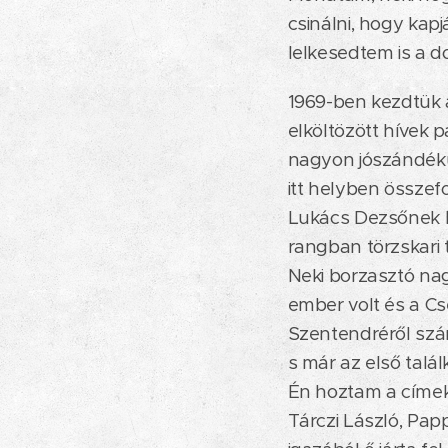
csinálni, hogy kap
lelkesedtem is a do
1969-ben kezdtük a
elköltözött hívek p
nagyon jószándékú 
itt helyben összef
Lukács Dezsőnek hí
rangban törzskari t
Neki borzasztó nag
ember volt és a Cs
Szentendréről szár
s már az első tal
Én hoztam a címeke
Tárczi László, Pap