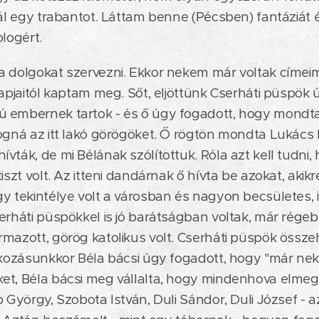
jál egy trabantot. Láttam benne (Pécsben) fantáziát é
logért.
 dolgokat szervezni. Ekkor nekem már voltak címeim
apjaitól kaptam meg. Sőt, eljöttünk Cserháti püspök ú
embernek tartok - és ő úgy fogadott, hogy mondta, k
ogná az itt lakó görögöket. Ő rögtön mondta Lukács B
vták, de mi Bélának szólítottuk. Róla azt kell tudni,
iszt volt. Az itteni dandárnak ő hívta be azokat, akikr
y tekintélye volt a városban és nagyon becsületes, 
erháti püspökkel is jó barátságban voltak, már régeb
mazott, görög katolikus volt. Cserháti püspök össz
álkozásunkkor Béla bácsi úgy fogadott, hogy "már ne
t, Béla bácsi meg vállalta, hogy mindenhova elmegy 
p György, Szobota István, Duli Sándor, Duli József - 