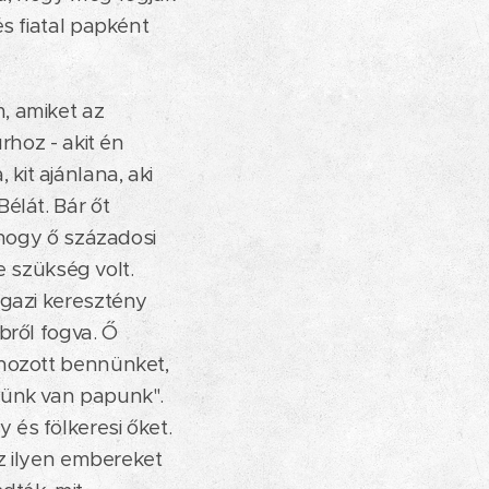
s fiatal papként
, amiket az
rhoz - akit én
it ajánlana, aki
élát. Bár őt
 hogy ő századosi
e szükség volt.
igazi keresztény
bről fogva. Ő
ehozott bennünket,
künk van papunk".
és fölkeresi őket.
az ilyen embereket