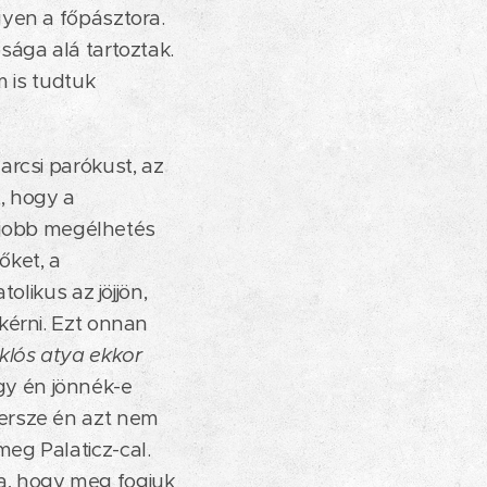
gyen a főpásztora.
sága alá tartoztak.
m is tudtuk
arcsi parókust, az
t, hogy a
a jobb megélhetés
őket, a
olikus az jöjjön,
kérni. Ezt onnan
klós atya ekkor
gy én jönnék-e
Persze én azt nem
eg Palaticz-cal.
a, hogy meg fogjuk