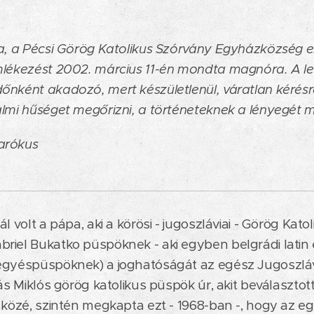
a, a Pécsi Görög Katolikus Szórvány Egyházközség e
mlékezést 2002. március 11-én mondta magnóra. A le
nként akadozó, mert készületlenül, váratlan kérésre
lmi hűséget megőrizni, a történeteknek a lényegét 
arókus
l volt a pápa, aki a körösi - jugoszláviai - Görög Katol
iel Bukatko püspöknek - aki egyben belgrádi latin ér
egyéspüspöknek) a joghatóságát az egész Jugoszláv
ás Miklós görög katolikus püspök úr, akit beválasztott
i közé, szintén megkapta ezt - 1968-ban -, hogy az