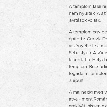
A templom falai r
nem nyúltak. A szí
javítások voltak.
A templom egy pes
építette. Gratzki F
vezényelte le a mu
Sebestyén. A város
lebontatta. Helyé
templom. Búcsúi k
fogadalmi templom 
is épült.
A mai napig meg va
atya - ment Rómába
ereklyét, hiszen e