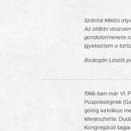
Szántai Miklós aty
Az alábbi visszae
gondolatmenete idő
Igyekeztem a tarta
Bodogán László p
1966-ban már VI. Pá
Püspökségnek (Gabr
görög katolikus m
kiterjesztette. Dud
Kongregáció tagja