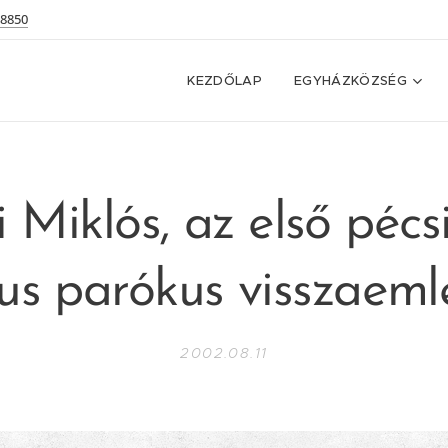
 8850
KEZDŐLAP
EGYHÁZKÖZSÉG
 Miklós, az első péc
kus parókus visszaeml
2002.08.11