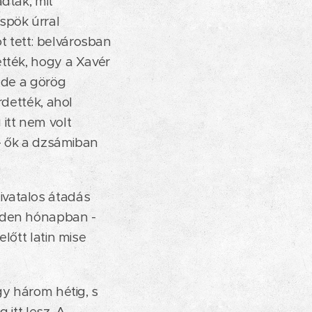
dták, mit
spök úrral
 tett: belvárosban
ették, hogy a Xavér
 de a görög
rdették, ahol
itt nem volt
 - ők a dzsámiban
ivatalos átadás
nden hónapban -
lőtt latin mise
gy három hétig, s
 itt lesz. A