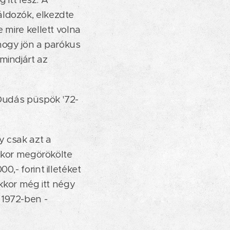
áldozók, elkezdte
 mire kellett volna
 hogy jön a parókus
mindjárt az
 Dudás püspök '72-
y csak azt a
 amikor megörökölte
,- forint illetéket
Akkor még itt négy
 1972-ben -