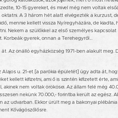
edte, 10-15 gyereket, és mivel még nem voltak első
oktatni. A 3 három hét alatt elvégezték a kurzust, de
z idő, mennie kellett vissza Nyíregyházára, de kiadta,
atni. Nekem a szülőkkel az első személyes kapcsolat 
t. Korbeák gyerek, onnan a Terehegyről...
tam át. Az önálló egyházközség 1971-ben alakult meg.
Alajos u. 21-et [a parókia épületét] úgy adta át, hog
téket kellett kifizetni, ami ő is szintén kifizetett érte,
, akinek nem voltak örökösei. Az állam felé még 40.000
y összesen nekünk 70.000,- forintba került az egész. 
n az udvarban. Ekkor ürült meg a bakonyai plébánia
ent Kővágószőlősre.