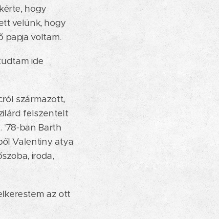
kérte, hogy
ett velünk, hogy
ő papja voltam.
 tudtam ide
cról származott,
ilárd felszentelt
. '78-ban Barth
ből Valentiny atya
szoba, iroda,
lkerestem az ott