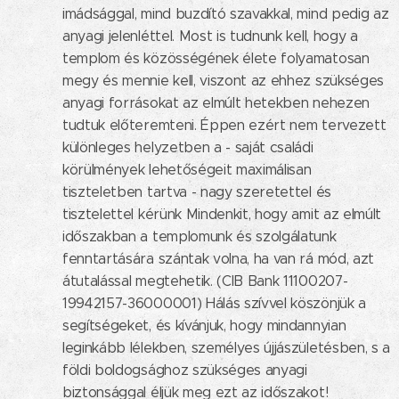
imádsággal, mind buzdító szavakkal, mind pedig az
anyagi jelenléttel. Most is tudnunk kell, hogy a
templom és közösségének élete folyamatosan
megy és mennie kell, viszont az ehhez szükséges
anyagi forrásokat az elmúlt hetekben nehezen
tudtuk előteremteni. Éppen ezért nem tervezett
különleges helyzetben a - saját családi
körülmények lehetőségeit maximálisan
tiszteletben tartva - nagy szeretettel és
tisztelettel kérünk Mindenkit, hogy amit az elmúlt
időszakban a templomunk és szolgálatunk
fenntartására szántak volna, ha van rá mód, azt
átutalással megtehetik. (CIB Bank 11100207-
19942157-36000001) Hálás szívvel köszönjük a
segítségeket, és kívánjuk, hogy mindannyian
leginkább lélekben, személyes újjászületésben, s a
földi boldogsághoz szükséges anyagi
biztonsággal éljük meg ezt az időszakot!