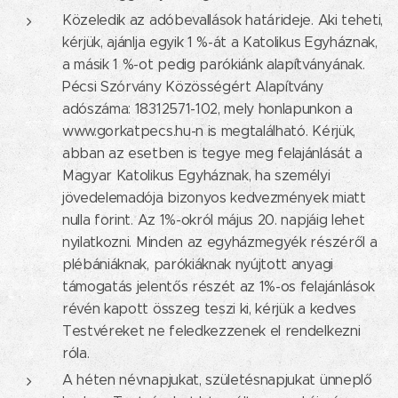
Közeledik az adóbevallások határideje. Aki teheti,
kérjük, ajánlja egyik 1 %-át a Katolikus Egyháznak,
a másik 1 %-ot pedig parókiánk alapítványának.
Pécsi Szórvány Közösségért Alapítvány
adószáma: 18312571-102, mely honlapunkon a
www.gorkatpecs.hu-n is megtalálható. Kérjük,
abban az esetben is tegye meg felajánlását a
Magyar Katolikus Egyháznak, ha személyi
jövedelemadója bizonyos kedvezmények miatt
nulla forint. Az 1%-okról május 20. napjáig lehet
nyilatkozni. Minden az egyházmegyék részéről a
plébániáknak, parókiáknak nyújtott anyagi
támogatás jelentős részét az 1%-os felajánlások
révén kapott összeg teszi ki, kérjük a kedves
Testvéreket ne feledkezzenek el rendelkezni
róla.
A héten névnapjukat, születésnapjukat ünneplő