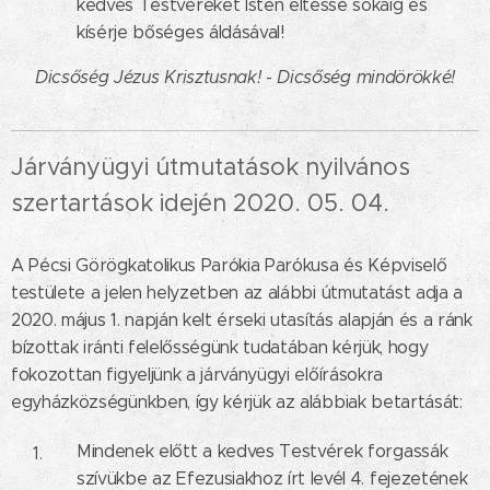
kedves Testvéreket Isten éltesse sokáig és
kísérje bőséges áldásával!
Dicsőség Jézus Krisztusnak! - Dicsőség mindörökké!
Járványügyi útmutatások nyilvános
szertartások idején 2020. 05. 04.
A Pécsi Görögkatolikus Parókia Parókusa és Képviselő
testülete a jelen helyzetben az alábbi útmutatást adja a
2020. május 1. napján kelt érseki utasítás alapján és a ránk
bízottak iránti felelősségünk tudatában kérjük, hogy
fokozottan figyeljünk a járványügyi előírásokra
egyházközségünkben, így kérjük az alábbiak betartását:
Mindenek előtt a kedves Testvérek forgassák
szívükbe az Efezusiakhoz írt levél 4. fejezetének