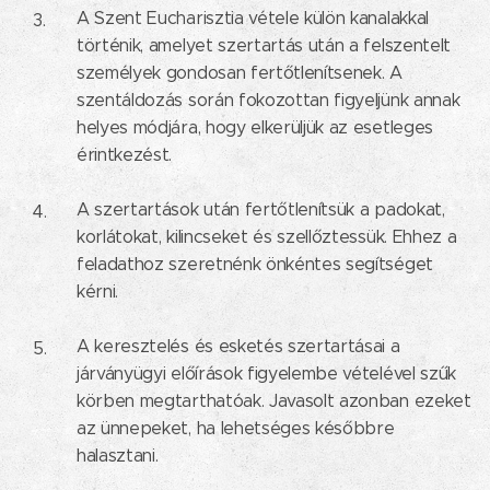
A Szent Eucharisztia vétele külön kanalakkal
történik, amelyet szertartás után a felszentelt
személyek gondosan fertőtlenítsenek. A
szentáldozás során fokozottan figyeljünk annak
helyes módjára, hogy elkerüljük az esetleges
érintkezést.
A szertartások után fertőtlenítsük a padokat,
korlátokat, kilincseket és szellőztessük. Ehhez a
feladathoz szeretnénk önkéntes segítséget
kérni.
A keresztelés és esketés szertartásai a
járványügyi előírások figyelembe vételével szűk
körben megtarthatóak. Javasolt azonban ezeket
az ünnepeket, ha lehetséges későbbre
halasztani.