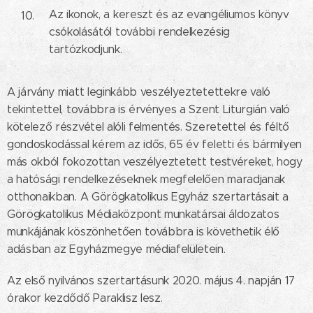
Az ikonok, a kereszt és az evangéliumos könyv
csókolásától további rendelkezésig
tartózkodjunk.
A járvány miatt leginkább veszélyeztetettekre való
tekintettel, továbbra is érvényes a Szent Liturgián való
kötelező részvétel alóli felmentés. Szeretettel és féltő
gondoskodással kérem az idős, 65 év feletti és bármilyen
más okból fokozottan veszélyeztetett testvéreket, hogy
a hatósági rendelkezéseknek megfelelően maradjanak
otthonaikban. A Görögkatolikus Egyház szertartásait a
Görögkatolikus Médiaközpont munkatársai áldozatos
munkájának köszönhetően továbbra is követhetik élő
adásban az Egyházmegye médiafelületein.
Az első nyilvános szertartásunk 2020. május 4. napján 17
órakor kezdődő Paraklisz lesz.