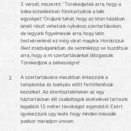
3. versét, miszerint: "Törekedjetek arra, hogy a
béke kötelékében fönntartsátok a lelki
egységet."Örüljünk tehát, hogy az Isten házában
ismét részt vehetünk nyilvános szertartásokon,
de legyünk figyelmesek arra, hogy latin
testvéreinknél ez még várat magára. Hordozzuk
őket imádságainkban, de semmiképp se buzdítsuk
arra, hogy a mi szertartásainkat látogassák.
Törekedjünk a békességre!
A szertartásokra maszkban érkezzünk a
templomba és belépés előtt fertőtlenítsük
kezünket. Az istentiszteleteken az egy
háztartásban élő családtagok kivételével tartsunk
legalább 1,5 méter távolságot egymástól. Ezért
igyekezzünk úgy leülni, hogy minden második
padsor maradjon üresen.