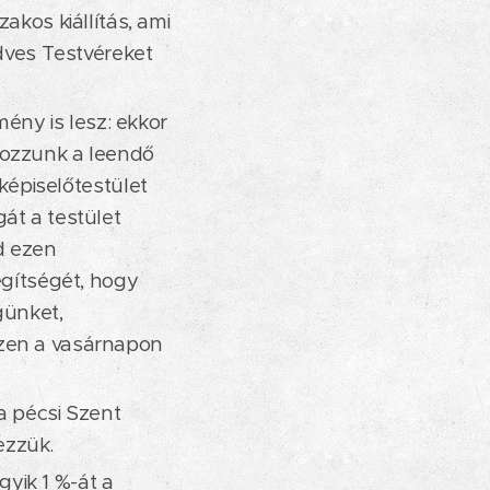
akos kiállítás, ami
edves Testvéreket
ny is lesz: ekkor
kozzunk a leendő
 képiselőtestület
át a testület
d ezen
egítségét, hogy
günket,
ezen a vasárnapon
a pécsi Szent
ezzük.
gyik 1 %-át a