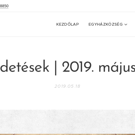
 8850
KEZDŐLAP
EGYHÁZKÖZSÉG
detések | 2019. május
2019.05.18