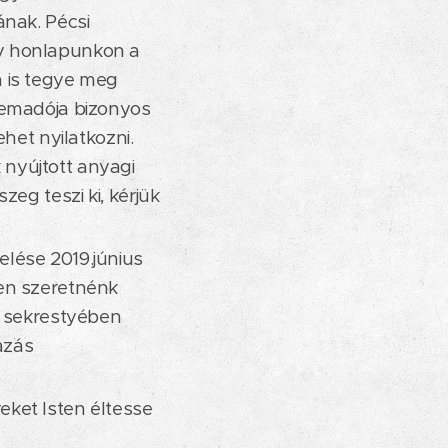
ának. Pécsi
ly honlapunkon a
n is tegye meg
lemadója bizonyos
het nyilatkozni.
nyújtott anyagi
eg teszi ki, kérjük
lése 2019.június
ten szeretnénk
a sekrestyében
azás
ket Isten éltesse