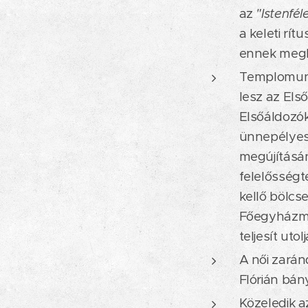
az
"Istenfél
a keleti rí
ennek megl
Templomunkb
lesz az Els
Elsőáldozóké
ünnepélyes 
megújításá
felelősségt
kellő bölcse
Főegyházmeg
teljesít uto
A női zarán
Flórián bán
Közeledik az