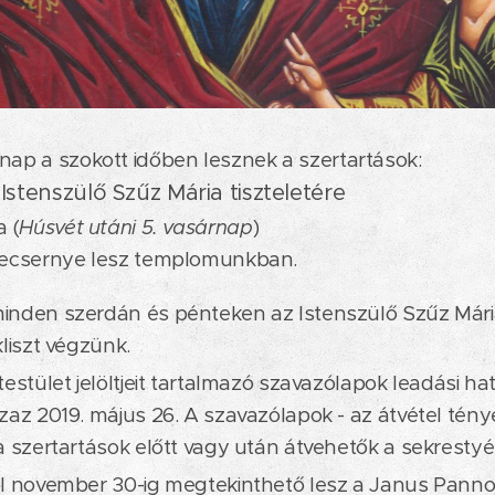
nap a szokott időben lesznek a szertartások:
 Istenszülő Szűz Mária tiszteletére
a (
Húsvét utáni 5. vasárnap
)
 vecsernye lesz templomunkban.
nden szerdán és pénteken az Istenszülő Szűz Mária 
kliszt végzünk.
estület jelöltjeit tartalmazó szavazólapok leadási hat
zaz 2019. május 26. A szavazólapok - az átvétel tényé
a szertartások előtt vagy után átvehetők a sekresty
ől november 30-ig megtekinthető lesz a Janus Pan