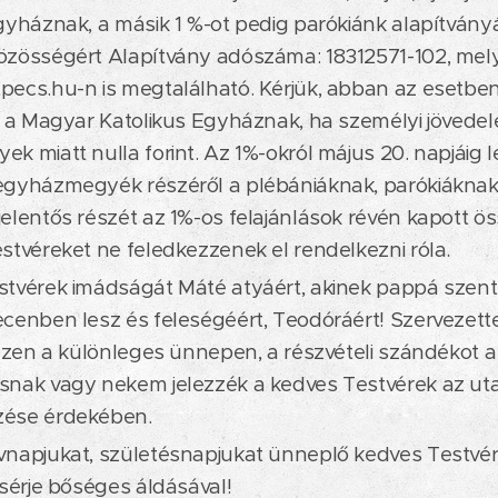
gyháznak, a másik 1 %-ot pedig parókiánk alapítvány
özösségért Alapítvány adószáma: 18312571-102, me
ecs.hu-n is megtalálható. Kérjük, abban az esetbe
t a Magyar Katolikus Egyháznak, ha személyi jövede
k miatt nulla forint. Az 1%-okról május 20. napjáig le
gyházmegyék részéről a plébániáknak, parókiáknak 
elentős részét az 1%-os felajánlások révén kapott össz
stvéreket ne feledkezzenek el rendelkezni róla.
tvérek imádságát Máté atyáért, akinek pappá szente
cenben lesz és feleségéért, Teodóráért! Szervezet
 ezen a különleges ünnepen, a részvételi szándékot 
snak vagy nekem jelezzék a kedves Testvérek az ut
ése érdekében.
napjukat, születésnapjukat ünneplő kedves Testvére
ísérje bőséges áldásával!