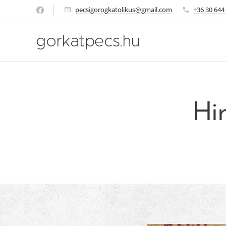
pecsigorogkatolikus@gmail.com
+36 30 644
gorkatpecs.hu
Hir