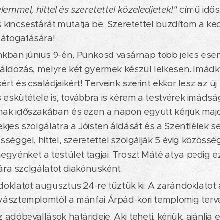
elemmel, hittel és szeretettel közeledjetek!"
című idősz
tus kincsestárát mutatja be. Szeretettel buzdítom a k
átogatására!
an június 9-én, Pünkösd vasárnap több jeles esemé
őáldozás, melyre két gyermek készül lelkesen. Imád
rt és családjaikért! Terveink szerint ekkor lesz az új
eskütétele is, továbbra is kérem a testvérek imádság
nak időszakában és ezen a napon együtt kérjük maj
ekjes szolgálatra a Jóisten áldását és a Szentlélek s
sséggel, hittel, szeretettel szolgálják 5 évig közössé
yénket a testület tagjai. Troszt Máté atya pedig 
ljára szolgálatot diakónusként.
doklatot augusztus 24-re tűztük ki. A zarándoklatot 
yásztemplomtól a mánfai Árpád-kori templomig terv
 adóbevallások határideje. Aki teheti, kérjük, ajánlja e