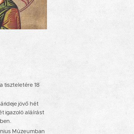
tiszteletére 18
árideje jövő hét
t igazoló aláírást
ében.
nonius Múzeumban