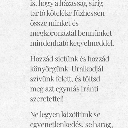
is, hogy a házasság sírig
tartó köteléke fűzhessen
össze minket és
megkoronáztál bennünket
mindenható kegyelmeddel.
Hozzád sietünk és hozzád
könyörgünk: Uralkodjál
szívünk felett, és töltsd
meg azt egymás iránti
szeretettel!
Ne legyen közöttünk se
egyenetlenkedés, se harag,