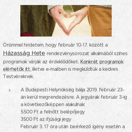
Örömmel hirdetem, hogy február 10-17. között a
Házasság Hete
rendezvénysorozat alkalmából színes
programok várják az érdeklődőket.
Konkrét programok
elérhetők itt,
illetve e-mailben is megküldtük a kedves
Testvéreknek.
A Budapesti Helynökség bálja 2019. február 23-
án kerül megrendezésre. A jegyárak február 3-ig
a következőképpen alakulnak:
5500 Ft a felnőtt belépőjegy
3500 Ft az ifjúsági jegy
Február 3. 17 óra után beérkező igény esetén a