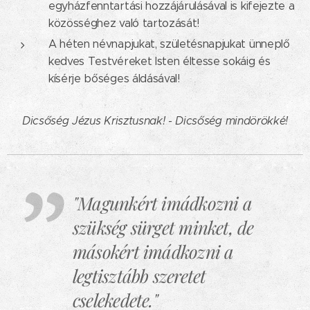
egyházfenntartási hozzájárulásával is kifejezte a
közösséghez való tartozását!
A héten névnapjukat, születésnapjukat ünneplő
kedves Testvéreket Isten éltesse sokáig és
kísérje bőséges áldásával!
Dicsőség Jézus Krisztusnak! - Dicsőség mindörökké!
"Magunkért imádkozni a
szükség sürget minket, de
másokért imádkozni a
legtisztább szeretet
cselekedete."