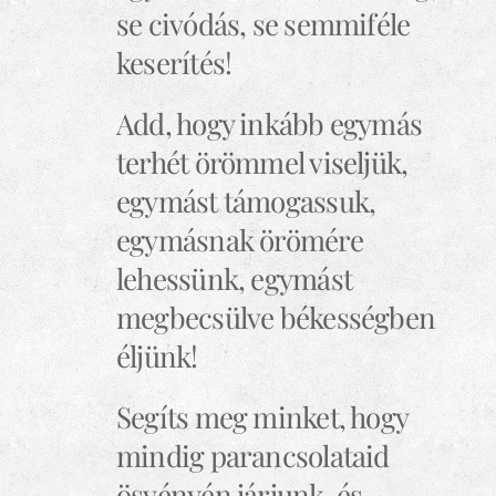
se civódás, se semmiféle
keserítés!
Add, hogy inkább egymás
terhét örömmel viseljük,
egymást támogassuk,
egymásnak örömére
lehessünk, egymást
megbecsülve békességben
éljünk!
Segíts meg minket, hogy
mindig parancsolataid
ösvényén járjunk, és