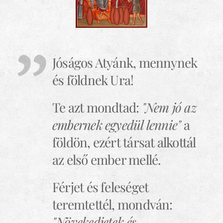
Jóságos Atyánk, mennynek
és földnek Ura!
Te azt mondtad:
"Nem jó az
embernek egyedül lennie
"
a
földön, ezért társat alkottál
az első ember mellé.
Férjet és feleséget
teremtettél, mondván:
"Növekedjetek és