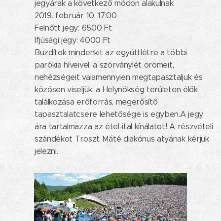
jegyárak a következő módon alakulnak:
2019. február 10. 17:00
Felnőtt jegy: 6500 Ft
Ifjúsági jegy: 4000 Ft
Buzdítok mindenkit az együttlétre a többi
parókia híveivel, a szórványlét örömeit,
nehézségeit valamennyien megtapasztaljuk és
közösen viseljük, a Helynökség területen élők
találkozása erőforrás, megerősítő
tapasztalatcsere lehetősége is egyben.A jegy
ára tartalmazza az étel-ital kínálatot! A részvételi
szándékot Troszt Máté diakónus atyának kérjük
jelezni.