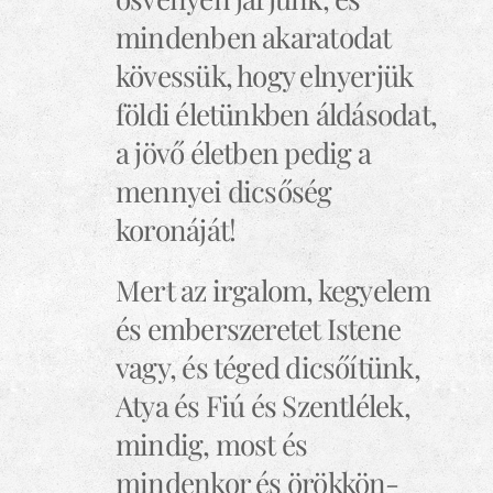
mindenben akaratodat
kövessük, hogy elnyerjük
földi életünkben áldásodat,
a jövő életben pedig a
mennyei dicsőség
koronáját!
Mert az irgalom, kegyelem
és emberszeretet Istene
vagy, és téged dicsőítünk,
Atya és Fiú és Szentlélek,
mindig, most és
mindenkor és örökkön-