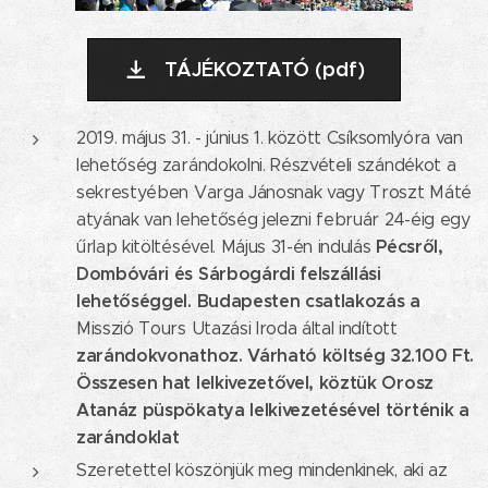
TÁJÉKOZTATÓ (pdf)
2019. május 31. - június 1. között Csíksomlyóra van
lehetőség zarándokolni. Részvételi szándékot a
sekrestyében Varga Jánosnak vagy Troszt Máté
atyának van lehetőség jelezni február 24-éig egy
Pécsről,
űrlap kitöltésével. Május 31-én indulás
Dombóvári és Sárbogárdi felszállási
lehetőséggel.
Budapesten csatlakozás a
Misszió Tours Utazási Iroda által indított
zarándokvonathoz. Várható költség 32.100 Ft.
Összesen hat lelkivezetővel, köztük Orosz
Atanáz püspökatya lelkivezetésével történik a
zarándoklat
Szeretettel köszönjük meg mindenkinek, aki az