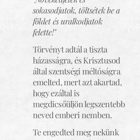
sokasodjatok, töltsétek be a
földet és uralkodjatok
felette!"
Törvényt adtál a tiszta
házasságra, és Krisztusod
által szentségi méltóságra
emelted, mert azt akartad,
hogy ezáltal is
megdicsőüljön legszentebb
neved emberi nemben.
Te engedted meg nekünk