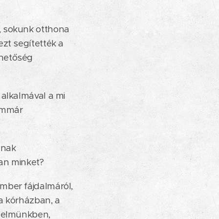
, sokunk otthona
zt segítették a
ehetőség
 alkalmával a mi
 immár
ának
ban minket?
mber fájdalmáról,
a kórházban, a
édelmünkben,