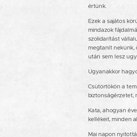
értünk.
Ezek a sajátos kö
mindazok fájdalmát
szolidarítást váll
megtanít nekünk, ö
után sem lesz ugya
Ugyanakkor hagyo
Csütörtökön a tem
biztonságérzetet,
Kata, ahogyan éve
kellékeit, minden a
Mai napon nyitottá