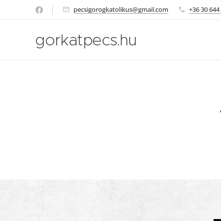
pecsigorogkatolikus@gmail.com
+36 30 644
gorkatpecs.hu