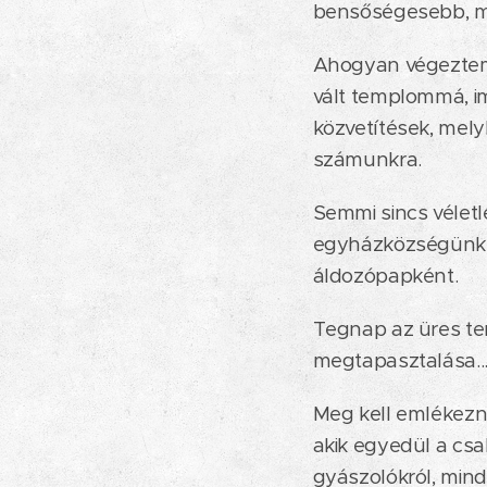
bensőségesebb, mé
Ahogyan végeztem 
vált templommá, im
közvetítések, mel
számunkra.
Semmi sincs véletl
egyházközségünk "
áldozópapként.
Tegnap az üres t
megtapasztalása..
Meg kell emlékeznü
akik egyedül a csa
gyászolókról, mind