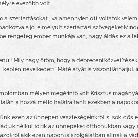
lyre evezőbb volt.
a szertartásokat , valamennyien ott voltatok velem
ádkozva a jól elmélyült szertartási szövegeket.Minde
ybe rengeteg ember munkája van, nagy áldás ez a l
enül! Mily nagy öröm, hogy a debreceni közvetítések
keblén nevelkedett" Máté atyát is viszontláthatjuk
emplomban mélyen megérintő volt Krisztus magány
.talán a hozzá méltó halálra tanít ezekben a napok
nk ezen az ünnepen veszteségeinkről is, sok idős e
ládjuk nélkül töltik az ünnepeket otthonukban vagy 
azokról akik ezen napon is szolgálatban állnak a v