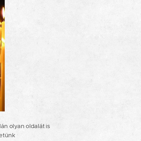
n olyan oldalát is
letünk