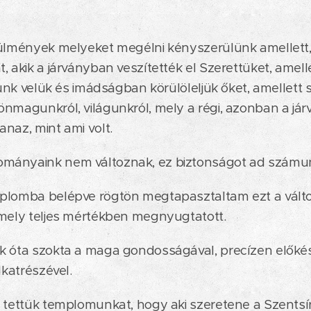
rülmények melyeket megélni kényszerülünk amellett
, akik a járványban veszítették el Szerettüket, amell
alunk velük és imádságban körülöleljük őket, amellett
nmagunkról, világunkról, mely a régi, azonban a já
naz, mint ami volt.
mányaink nem változnak, ez biztonságot ad számu
plomba belépve rögtön megtapasztaltam ezt a vált
 mely teljes mértékben megnyugtatott.
k óta szokta a maga gondosságával, precízen előkész
lkatrészével.
 tettük templomunkat, hogy aki szeretene a Szentsír