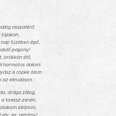
váltig visszatérő
 tájakon,
 nap tüzében égő,
ndülő pagony!
t, örökkön élő,
l harmatos dalom:
yász is röpke álom
m az elmuláson.
da, drága zálog,
 a tavasz-zenén,
blakom kitárom,
vár, jer, remény!