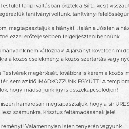
stület tagjai váltásban őrizték a Sírt... kicsit vissz
egéreztük tanítványi voltunk, tanítványi felelősségü
, megtapasztaljuk a hiányát....talán a Jóisten a háza
né ezzel erőteljesebben felgerjeszteni bennünk.
ányaink nem változnak! A járványt követően mi dön
a a közös cselekmény, a közös szertartás vagy nyűg
 Testvérek megértését, továbbra is kérem a közös i
 tér, sem az idő IMÁDKOZZUNK EGYÜTT! A templom
adok, hogy imádságunk így is összekapcsolódjon!
 hiszen hamarosan megtapasztaljuk, hogy a sír Ü
 lesz számunkra, Krisztus feltámadásának jele!
, reményt! Valamennyien Isten tenyerén vagyunk.