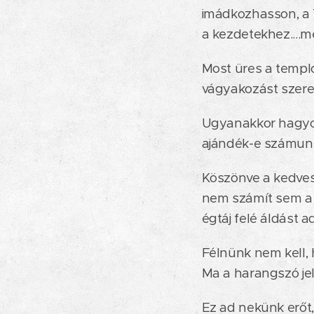
imádkozhasson, a Te
a kezdetekhez....m
Most üres a templom
vágyakozást szeret
Ugyanakkor hagyom
ajándék-e számunkr
Köszönve a kedves
nem számít sem a
égtáj felé áldást 
Félnünk nem kell,
Ma a harangszó jel
Ez ad nekünk erőt