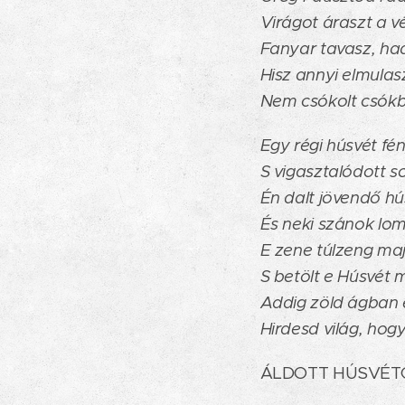
Virágot áraszt a v
Fanyar tavasz, had
Hisz annyi elmula
Nem csókolt csókb
Egy régi húsvét fé
S vigasztalódott s
Én dalt jövendő h
És neki szánok lom
E zene túlzeng ma
S betölt e Húsvét
Addig zöld ágban 
Hirdesd világ, hog
ÁLDOTT HÚSVÉTOT 