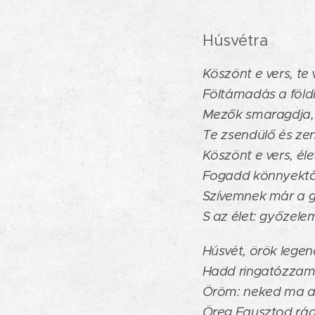
Húsvétra
Köszönt e vers, te 
Föltámadás a földi
Mezők smaragdja,
Te zsendülő és ze
Köszönt e vers, éle
Fogadd könnyektő
Szívemnek már a g
S az élet: győzele
Húsvét, örök legen
Hadd ringatózzam
Öröm: neked ma a
Öreg Fausztod rád 