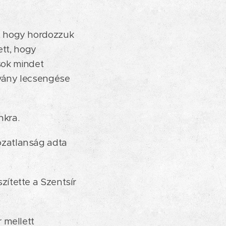
, hogy hordozzuk
ett, hogy
 sok mindet
rvány lecsengése
nkra.
ozatlanság adta
ítette a Szentsír
 mellett