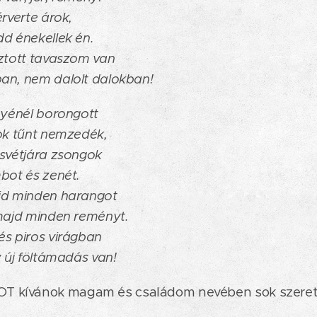
érverte árok,
d énekellek én.
sztott tavaszom van
an, nem dalolt dalokban!
nyénél borongott
ok tűnt nemzedék,
úsvétjára zsongok
bot és zenét.
jd minden harangot
 majd minden reményt.
és piros virágban
y új föltámadás van!
kívánok magam és családom nevében sok szerete