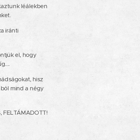
autaztunk léálekben
nket.
 iránti
tjük el, hogy
....
mádságokat, hisz
ból mind a négy
RES, FELTÁMADOTT!