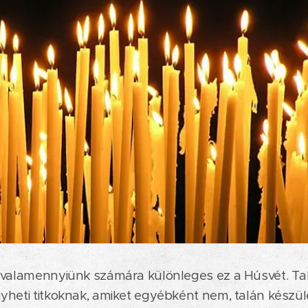
 valamennyiünk számára különleges ez a Húsvét. Talá
yheti titkoknak, amiket egyébként nem, talán készü