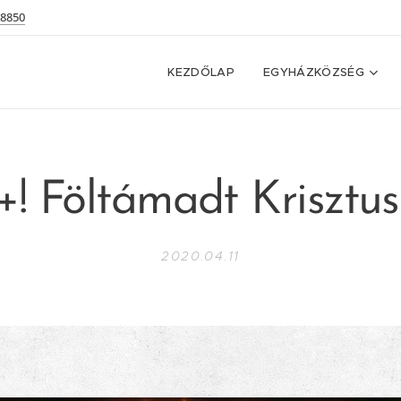
 8850
KEZDŐLAP
EGYHÁZKÖZSÉG
+! Föltámadt Krisztus
2020.04.11