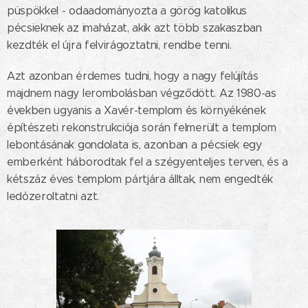
püspökkel - odaadományozta a görög katolikus
pécsieknek az imaházat, akik azt több szakaszban
kezdték el újra felvirágoztatni, rendbe tenni.
Azt azonban érdemes tudni, hogy a nagy felújítás
majdnem nagy lerombolásban végződött. Az 1980-as
években ugyanis a Xavér-templom és környékének
építészeti rekonstrukciója során felmerült a templom
lebontásának gondolata is, azonban a pécsiek egy
emberként háborodtak fel a szégyenteljes terven, és a
kétszáz éves templom pártjára álltak, nem engedték
ledózeroltatni azt.