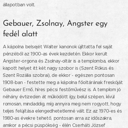
állapotban volt.
Gebauer, Zsolnay, Angster egy
fedél alatt
A kápolna belsejét Walter kanonok újíttatta fel saját
pénzéből az 1900-as évek kezdetén. Ekkor került
Angster-orgona és Zsolnay-oltár is a templomba, ekkor
kapott helyet itt két nagy szobor is (Szent Rókus és
Szent Rozália szobrai), de ekkor - egészen pontosan
1908-ban - festette meg a kápolna főoltárának freskóját
Gebauer Ernő, híres pécsi festőművész is. A templom jó
néhány évtizeden át működött így, belül szépen, kívül
romosan, mindaddig, míg annyira meg nem rogyott, hogy
teljes felújítása elengedhetetlenné vált. Ez az 1970-es és
1980-as évekre tehető, pontosan arra az időszakra,
amikor a pécsi püspökség - élén Cserháti József