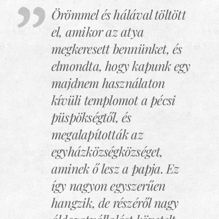
Örömmel és hálával töltött
el, amikor az atya
megkeresett bennünket, és
elmondta, hogy kapunk egy
majdnem használaton
kívüli templomot a pécsi
püspökségtől, és
megalapították az
egyházközségközséget,
aminek ő lesz a papja. Ez
így nagyon egyszerűen
hangzik, de részéről nagy