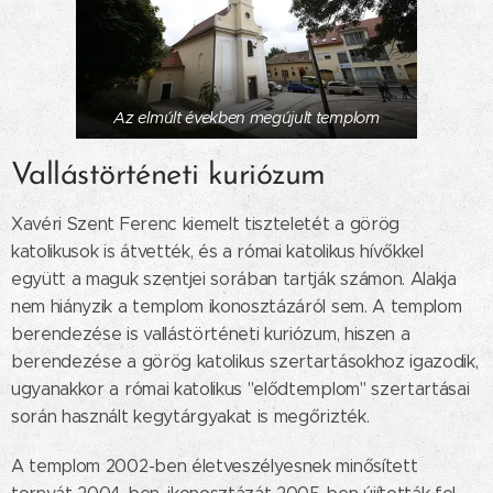
Az elmúlt években megújult templom
Vallástörténeti kuriózum
Xavéri Szent Ferenc kiemelt tiszteletét a görög
katolikusok is átvették, és a római katolikus hívőkkel
együtt a maguk szentjei sorában tartják számon. Alakja
nem hiányzik a templom ikonosztázáról sem. A templom
berendezése is vallástörténeti kuriózum, hiszen a
berendezése a görög katolikus szertartásokhoz igazodik,
ugyanakkor a római katolikus "elődtemplom" szertartásai
során használt kegytárgyakat is megőrizték.
A templom 2002-ben életveszélyesnek minősített