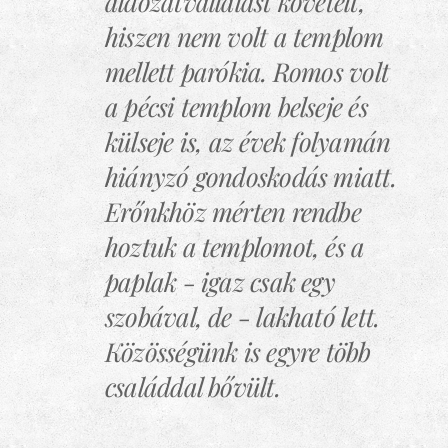
áldozatvállalást követelt,
hiszen nem volt a templom
mellett parókia. Romos volt
a pécsi templom belseje és
külseje is, az évek folyamán
hiányzó gondoskodás miatt.
Erőnkhöz mérten rendbe
hoztuk a templomot, és a
paplak - igaz csak egy
szobával, de - lakható lett.
Közösségünk is egyre több
családdal bővült.