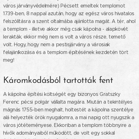
város járványvédelmére) Pécsett emeltek templomot
1739-ben, 8 nappal azután, hogy az egész város hivatalos
felszólításra a szent oltalmába ajánlotta magát. A tér, ahol
a templom - illetve akkor még csak kápolna - alapkövét
lerakták, ekkor még nem is volt a város része, temető
volt. Hogy, hogy nem a pestisjárvány a városiak
felajánlkozása és a templom építésének kezdetén tört
meg!
Káromkodásból tartották fent
A kápolna építési költségét egy bizonyos Gratszky
Ferenc pécsi polgár vállalta magára. Miután a tekintélyes
mágnás 1755-ben meghalt, holtestét a kápolna szentélye
alá helyezték örök nyugalomra, a mai napig ott nyugszik a
város jótéteményese. Ekkoriban a templom többnyire a
hívők adományaiból működött, de volt egy sokkal