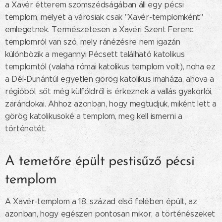
a Xavér étterem szomszédságában áll egy pécsi
templom, melyet a városiak csak "Xavér-templomként"
emlegetnek. Természetesen a Xavéri Szent Ferenc
templomról van szó, mely ránézésre nem igazán
különbözik a megannyi Pécsett található katolikus
templomtól (valaha római katolikus templom volt), noha ez
a Dél-Dunántúl egyetlen görög katolikus imaháza, ahova a
régióból, sőt még külföldről is érkeznek a vallás gyakorlói,
zarándokai. Ahhoz azonban, hogy megtudjuk, miként lett a
görög katolikusoké a templom, meg kell ismerni a
történetét.
A temetőre épült pestisűző pécsi
templom
A Xavér-templom a 18. század első felében épült, az
azonban, hogy egészen pontosan mikor, a történészeket