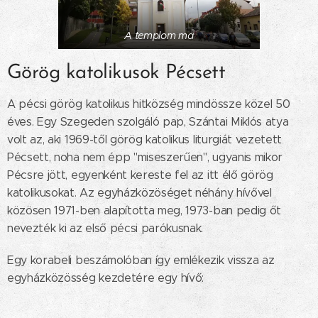
A templom ma
Görög katolikusok Pécsett
A pécsi görög katolikus hitközség mindössze közel 50
éves. Egy Szegeden szolgáló pap, Szántai Miklós atya
volt az, aki 1969-től görög katolikus liturgiát vezetett
Pécsett, noha nem épp "miseszerűen", ugyanis mikor
Pécsre jött, egyenként kereste fel az itt élő görög
katolikusokat. Az egyházközöséget néhány hívővel
közösen 1971-ben alapította meg, 1973-ban pedig őt
nevezték ki az első pécsi parókusnak.
Egy korabeli beszámolóban így emlékezik vissza az
egyházközösség kezdetére egy hívő: