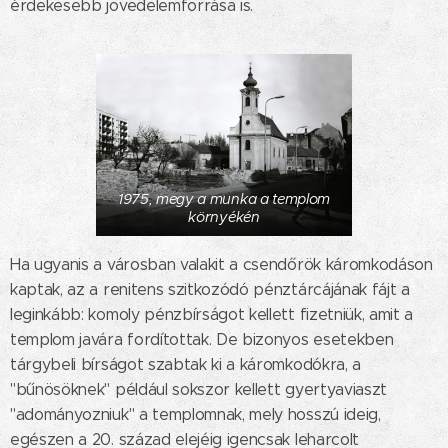
érdekesebb jövedelemforrása is.
1975, megy a munka a templom
környékén
Ha ugyanis a városban valakit a csendőrök káromkodáson
kaptak, az a renitens szitkozódó pénztárcájának fájt a
leginkább: komoly pénzbírságot kellett fizetniük, amit a
templom javára fordítottak. De bizonyos esetekben
tárgybeli bírságot szabtak ki a káromkodókra, a
"bűnösöknek" például sokszor kellett gyertyaviaszt
"adományozniuk" a templomnak, mely hosszú ideig,
egészen a 20. század elejéig igencsak leharcolt