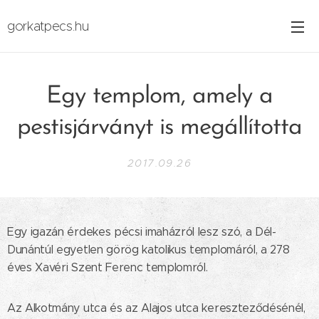
gorkatpecs.hu
Egy templom, amely a
pestisjárványt is megállította
2017.09.26
Egy igazán érdekes pécsi imaházról lesz szó, a Dél-
Dunántúl egyetlen görög katolikus templomáról, a 278
éves Xavéri Szent Ferenc templomról.
Az Alkotmány utca és az Alajos utca kereszteződésénél,