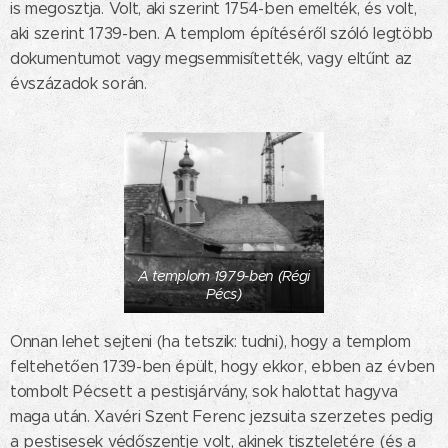
is megosztja. Volt, aki szerint 1754-ben emelték, és volt,
aki szerint 1739-ben. A templom építéséről szóló legtöbb
dokumentumot vagy megsemmisítették, vagy eltűnt az
évszázadok során.
A templom 1979-ben (Régi
Pécs)
Onnan lehet sejteni (ha tetszik: tudni), hogy a templom
feltehetően 1739-ben épült, hogy ekkor, ebben az évben
tombolt Pécsett a pestisjárvány, sok halottat hagyva
maga után. Xavéri Szent Ferenc jezsuita szerzetes pedig
a pestisesek védőszentje volt, akinek tiszteletére (és a