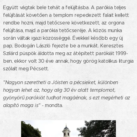
Együtt vágtak bele tehát a felújításba. A parókia teljes
felújítását követően a templom repedezett falait kellett
rendbe hozni, majd tetőcsere következett, az orgona
felújítása, majd a parókia tetőcseréje. A közös munka
során váltak igazi közösséggé. Évekkel később egy új
pap, Bodogán László fejezte be a munkát. Keresztes
Szilárd püspök áldotta meg az átépített parókiát 1999-
ben, ekkor volt 30 éve annak, hogy görög katolikus liturgia
szólalt meg Pécsett.
"Nagyon szeretheti a Jóisten a pécsieket, különben
hogyan lehet az, hogy alig 30 év alatt templomot,
gyönyörű parókiát tudhat magáénak, s ezt megérheti az
alapító maga is"
- mondta.