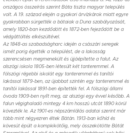
országos összeírás szerint Báta tiszta magyar település
volt. A 19. század elején a gyakori árvízkárok miatt egyre
gyakrabban sürgették a bátaiak a Duna szabályozását,
amely 1820-ban kezdődött és 1872-ben fejeződött be a
védgáttöltés elkészültével.
Az 1848-as szabadságharc idején a császári seregek
ismét porig égették a települést, de a lakosság
szerencsésen megmenekült és újjáépítette a falut. Az
alszögi iskola 1805-ben létesült két tanteremmel. A
fölszögi régebbi iskolát egy tanteremmel és tanítói
lakással 1879-ben, az újabbat szintén egy tanteremmel és
tanítói lakással 1891-ben építették fel. A fölszögi állami
óvoda 1909-ben nyílt meg, az alszögi egy évvel később. A
falun végighaladó mintegy 4 km hosszú utcát 1890 körül
kövezték le. Az 1901-es népszámlálás adatai szerint már
több mint négyezren éltek Bátán. 1913-ban kőhíd és
kövesút épült a kompkikötőig, mely összekötötte Bátát