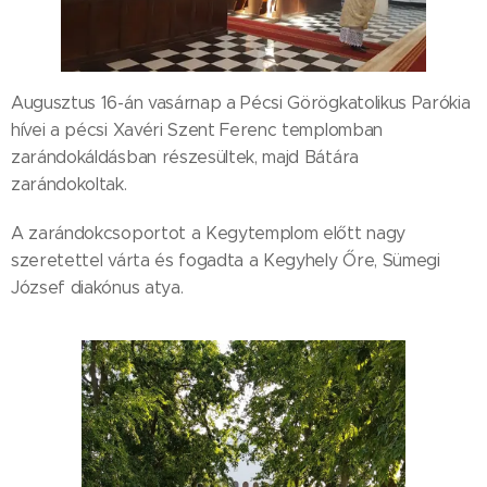
Augusztus 16-án vasárnap a Pécsi Görögkatolikus Parókia
hívei a pécsi Xavéri Szent Ferenc templomban
zarándokáldásban részesültek, majd Bátára
zarándokoltak.
A zarándokcsoportot a Kegytemplom előtt nagy
szeretettel várta és fogadta a Kegyhely Őre, Sümegi
József diakónus atya.