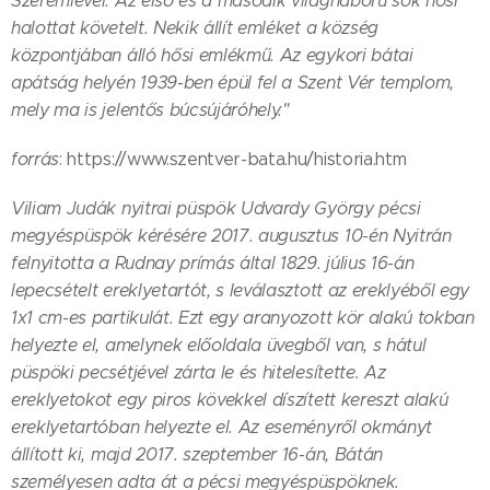
Szeremlével. Az első és a második világháború sok hősi
halottat követelt. Nekik állít emléket a község
központjában álló hősi emlékmű. Az egykori bátai
apátság helyén 1939-ben épül fel a Szent Vér templom,
mely ma is jelentős búcsújáróhely
."
forrás
: https://www.szentver-bata.hu/historia.htm
Viliam Judák nyitrai püspök Udvardy György pécsi
megyéspüspök kérésére 2017. augusztus 10-én Nyitrán
felnyitotta a Rudnay prímás által 1829. július 16-án
lepecsételt ereklyetartót, s leválasztott az ereklyéből egy
1x1 cm-es partikulát. Ezt egy aranyozott kör alakú tokban
helyezte el, amelynek előoldala üvegből van, s hátul
püspöki pecsétjével zárta le és hitelesítette. Az
ereklyetokot egy piros kövekkel díszített kereszt alakú
ereklyetartóban helyezte el. Az eseményről okmányt
állított ki, majd 2017. szeptember 16-án, Bátán
személyesen adta át a pécsi megyéspüspöknek.