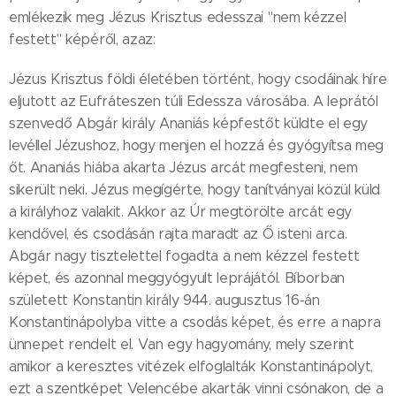
emlékezik meg Jézus Krisztus edesszai "nem kézzel
festett" képéről, azaz:
Jézus Krisztus földi életében történt, hogy csodáinak híre
eljutott az Eufráteszen túli Edessza városába. A leprától
szenvedő Abgár király Ananiás képfestőt küldte el egy
levéllel Jézushoz, hogy menjen el hozzá és gyógyítsa meg
őt. Ananiás hiába akarta Jézus arcát megfesteni, nem
sikerült neki. Jézus megígérte, hogy tanítványai közül küld
a királyhoz valakit. Akkor az Úr megtörölte arcát egy
kendővel, és csodásán rajta maradt az Ő isteni arca.
Abgár nagy tisztelettel fogadta a nem kézzel festett
képet, és azonnal meggyógyult leprájától. Bíborban
született Konstantin király 944. augusztus 16-án
Konstantinápolyba vitte a csodás képet, és erre a napra
ünnepet rendelt el. Van egy hagyomány, mely szerint
amikor a keresztes vitézek elfoglalták Konstantinápolyt,
ezt a szentképet Velencébe akarták vinni csónakon, de a