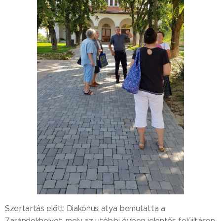
Szertartás előtt Diakónus atya bemutatta a
Zarándokhelyet, mely az utóbbi évben jelentős felújításon