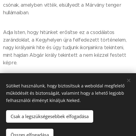
csónak, amelyben vitték, elsüllyedt a Márvány tenger
hullámaiban.
Adja Isten, hogy hitünket erősítse ez a csodálatos
zarándoklat, a Kegyhelyen újra felfedezett történelem,
nagy királyaink hite és úgy tudjunk ikonjainkra tekinteni,
mint hajdan Abgár király tekintett a nem kézzel festett
képre.
Share
Sütiket használunk, hogy biztosítsuk a weboldal megfelelő
működését és biztonságát, valamint hogy a lehető legjobb
felhasználói élményt kínáljuk Neked.
Csak a legszükségesebbek elfogadása
© 2016-2026 Pécsi Görögkatolikus Parókia | 7624 Pécs, Alajos u.
21.
Összes elfogadása