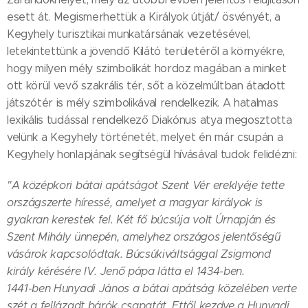
esett át. Megismerhettük a Királyok útját/ ösvényét, a
Kegyhely turisztikai munkatársának vezetésével,
letekintettünk a jövendő Kilátó területéről a környékre,
hogy milyen mély szimbolikát hordoz magában a minket
ott körül vevő szakrális tér, sőt a közelmúltban átadott
játszótér is mély szimbolikával rendelkezik. A hatalmas
lexikális tudással rendelkező Diakónus atya megosztotta
velünk a Kegyhely történetét, melyet én már csupán a
Kegyhely honlapjának segítségül hívásával tudok felidézni:
"A középkori bátai apátságot Szent Vér ereklyéje tette
országszerte híressé, amelyet a magyar királyok is
gyakran kerestek fel. Két fő búcsúja volt Úrnapján és
Szent Mihály ünnepén, amelyhez országos jelentőségű
vásárok kapcsolódtak. Búcsúkiváltsággal Zsigmond
király kérésére IV. Jenő pápa látta el 1434-ben.
1441-ben Hunyadi János a bátai apátság közelében verte
szét a fellázadt bárók csapatát. Ettől kezdve a Hunyadi