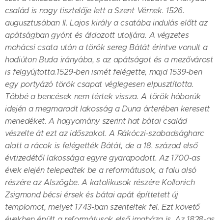
család is nagy tisztelője lett a Szent Vérnek. 1526.
augusztusában II. Lajos király a csatába indulás előtt az
apátságban gyónt és áldozott utoljára. A végzetes
mohácsi csata után a török sereg Bátát érintve vonult a
hadiúton Buda irányába, s az apátságot és a mezővárost
is felgyújtotta.1529-ben ismét felégette, majd 1539-ben
egy portyázó török csapat véglegesen elpusztította.
Többé a bencések nem tértek vissza. A török háborúk
idején a megmaradt lakosság a Duna árterében keresett
menedéket. A hagyomány szerint hat bátai család
vészelte át ezt az időszakot. A Rákóczi-szabadságharc
alatt a rácok is felégették Bátát, de a 18. század első
évtizedétől lakossága egyre gyarapodott. Az 1700-as
évek elején telepedtek be a reformátusok, a falu alsó
részére az Alszögbe. A katolikusok részére Kollonich
Zsigmond bécsi érsek és bátai apát építtetett új
templomot, melyet 1743-ban szenteltek fel. Ezt követő
években épült a reformátusok első imaháza is. Az 1828-as