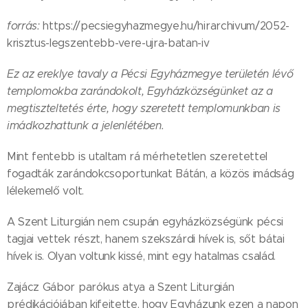
forrás:
https://pecsiegyhazmegye.hu/hirarchivum/2052-
krisztus-legszentebb-vere-ujra-batan-iv
Ez az ereklye tavaly a Pécsi Egyházmegye területén lévő
templomokba zarándokolt, Egyházközségünket az a
megtiszteltetés érte, hogy szeretett templomunkban is
imádkozhattunk a jelenlétében.
Mint fentebb is utaltam rá mérhetetlen szeretettel
fogadták zarándokcsoportunkat Bátán, a közös imádság
lélekemelő volt.
A Szent Liturgián nem csupán egyházközségünk pécsi
tagjai vettek részt, hanem szekszárdi hívek is, sőt bátai
hívek is. Olyan voltunk kissé, mint egy hatalmas család.
Zajácz Gábor parókus atya a Szent Liturgián
prédikációjában kifejtette, hogy Egyházunk ezen a napon